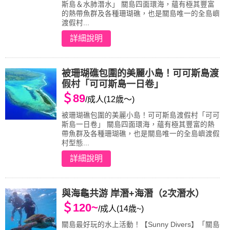
斯島＆水肺潛水」 關島四面環海，蘊有極其豐富
的熱帶魚群及各種珊瑚礁，也是關島唯一的全島嶼
渡假村...
詳細說明
被珊瑚礁包圍的美麗小島！可可斯島渡
假村「可可斯島一日卷」
＄89
/成人(12歳～)
被珊瑚礁包圍的美麗小島！可可斯島渡假村「可可
斯島一日卷」 關島四面環海，蘊有極其豐富的熱
帶魚群及各種珊瑚礁，也是關島唯一的全島嶼渡假
村型態...
詳細說明
與海龜共游 岸潛+海潛（2次潛水）
＄120~
/成人(14歳~)
關島最好玩的水上活動！【Sunny Divers】「關島