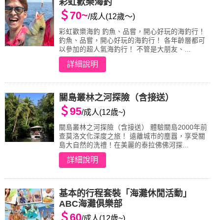
彩虹歡樂海釣
＄70~
/成人(12歲～)
彩虹歡樂海釣 釣魚、品嘗，開心好玩的海釣行！
釣魚、品嘗，開心好玩的海釣行！ 各年齡層都可
以參加的超人氣海釣行！ 不管是大朋友、...
詳細說明
關島叢林之河探險（含接送）
＄95
/成人(12歳~)
關島叢林之河探險（含接送） 體驗關島2000年前
查莫洛文化深度之旅！ 遠離城市的塵囂，享受關
島大自然的洗禮！在美麗的泰拉佛佛河探...
詳細說明
基本的行程套裝「海灘休閒活動」
ABC海灘俱樂部
＄60
/成人(12歳~)