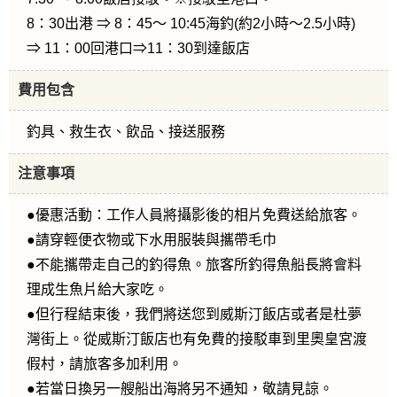
8：30出港 ⇒ 8：45～ 10:45海釣(約2小時～2.5小時)
⇒ 11：00回港口⇒11：30到達飯店
費用包含
釣具、救生衣、飲品、接送服務
注意事項
●優惠活動：工作人員將攝影後的相片免費送給旅客。
●請穿輕便衣物或下水用服裝與攜帶毛巾
●不能攜帶走自己的釣得魚。旅客所釣得魚船長將會料
理成生魚片給大家吃。
●但行程結束後，我們將送您到威斯汀飯店或者是杜夢
灣街上。從威斯汀飯店也有免費的接駁車到里奧皇宮渡
假村，請旅客多加利用。
●若當日換另一艘船出海將另不通知，敬請見諒。