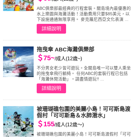
ABC俱樂部最經典的行程套裝。關島境內最優惠的
水上樂園與海灘活動！活動費用只要$85美元，以
下設施通通無限享用。 麥克羅尼西亞文化表演 ...
詳細說明
拖曳傘 ABC海灘俱樂部
＄75~
/成人(12歳~)
不分男女老少皆可遊玩。全關島唯一可以雙人乘坐
的拖曳傘飛行躺椅。 任何ABC的套裝行程已包括
「海灘休閒活動」。請盡情遊玩!! ...
詳細說明
被珊瑚礁包圍的美麗小島！可可斯島渡
假村「可可斯島＆水肺潛水」
＄155
/成人(12歳～)
被珊瑚礁包圍的美麗小島！可可斯島渡假村「可可