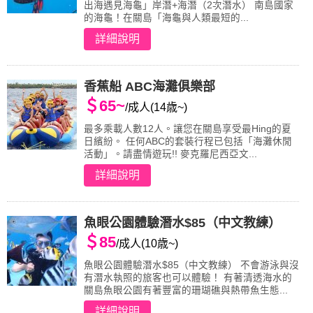
出海遇見海龜」岸潛+海潛（2次潛水） 南島國家
的海龜！在關島「海龜與人類最短的...
詳細說明
香蕉船 ABC海灘俱樂部
＄65~
/成人(14歳~)
最多乘載人數12人。讓您在關島享受最Hing的夏
日繽紛。 任何ABC的套裝行程已包括「海灘休閒
活動」。請盡情遊玩!! 麥克羅尼西亞文...
詳細說明
魚眼公園體驗潛水$85（中文教練）
＄85
/成人(10歳~)
魚眼公園體驗潛水$85（中文教練） 不會游泳與沒
有潛水執照的旅客也可以體驗！ 有著清透海水的
關島魚眼公園有著豐富的珊瑚礁與熱帶魚生態...
詳細說明