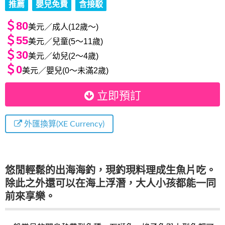
推薦
嬰兒免費
含接駁
＄80
美元／成人(12歲～)
＄55
美元／兒童(5～11歲)
＄30
美元／幼兒(2～4歲)
＄0
美元／嬰兒(0～未滿2歲)
立即預訂
外匯換算(XE Currency)
悠閒輕鬆的出海海釣，現釣現料理成生魚片吃。
除此之外還可以在海上浮潛，大人小孩都能一同
前來享樂。