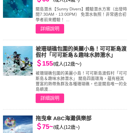
關島潛水【Sunny Divers】體驗潛水方案（出發時
間7:30AM．13:00PM） 免潛水執照！非常適合初
學者前來體驗！ ...
詳細說明
被珊瑚礁包圍的美麗小島！可可斯島渡
假村「可可斯島＆趣味水肺潛水」
＄155
/成人(12歳～)
被珊瑚礁包圍的美麗小島！可可斯島渡假村「可可
斯島＆趣味水肺潛水」 關島四面環海，蘊有極其
豐富的熱帶魚群及各種珊瑚礁，也是關島唯一的全
島嶼渡...
詳細說明
拖曳傘 ABC海灘俱樂部
＄75~
/成人(12歳~)