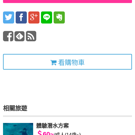
看購物車
相關旅遊
體驗潛水方案
＄60~
/成人(14歳~)