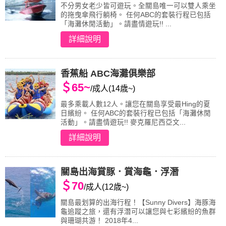
不分男女老少皆可遊玩。全關島唯一可以雙人乘坐
的拖曳傘飛行躺椅。 任何ABC的套裝行程已包括
「海灘休閒活動」。請盡情遊玩!! ...
詳細說明
香蕉船 ABC海灘俱樂部
＄65~
/成人(14歳~)
最多乘載人數12人。讓您在關島享受最Hing的夏
日繽紛。 任何ABC的套裝行程已包括「海灘休閒
活動」。請盡情遊玩!! 麥克羅尼西亞文...
詳細說明
關島出海賞豚．賞海龜．浮潛
＄70
/成人(12歳~)
關島最划算的出海行程！【Sunny Divers】海豚海
龜追蹤之旅，還有浮潛可以讓您與七彩繽紛的魚群
與珊瑚共游！ 2018年4...