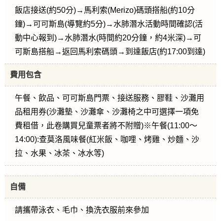
飯店接送(約50分)→馬利索(Merizo)碼頭搭船(約10分
鐘)→可可斯島(導覽約5分)→水肺潛水活動時間確認(活
動中心報到)→水肺潛水(時間約20分鐘，約4米深)→可
可斯島搭船→返回馬利索碼頭→到達飯店(約17:00到達)
費用包含
午餐、飲品、可可斯島門票、接送服務、膠鞋、沙灘用
品租用券(沙灘墊、沙灘傘、沙灘椅之中可選擇一項免
費租借，此卷購買兒童票者將不附贈)※午餐(11:00～
14:00):查莫洛風味餐(紅米飯、咖哩、烤雞、炒麵、沙
拉、水果、冰茶、冰水等)
自備
請攜帶泳衣、毛巾、換洗衣服前來參加