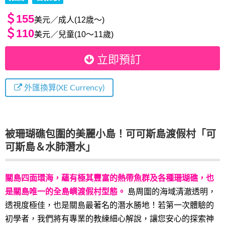
＄155
美元／成人(12歳～)
＄110
美元／兒童(10～11歲)
立即預訂
外匯換算(XE Currency)
被珊瑚礁包圍的美麗小島！可可斯島渡假村「可
可斯島＆水肺潛水」
關島四面環海，蘊有極其豐富的熱帶魚群及各種珊瑚礁，也
是關島唯一的全島嶼渡假村型態。
島周圍的海域清澈透明，
透視度極佳，也是關島最著名的潛水勝地！若第一次體驗的
初學者，我們將有專業的教練細心解說，讓您安心的探索神