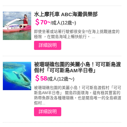
水上摩托車 ABC海灘俱樂部
＄70~
/成人(12歳~)
即使坐著或站著行駛都很安全!!在海上挑戰速度的
極限 ，在關島海域上暢快航行。 ...
詳細說明
被珊瑚礁包圍的美麗小島！可可斯島渡
假村「可可斯島AM半日卷」
＄58
/成人(12歳～)
被珊瑚礁包圍的美麗小島！可可斯島渡假村「可可
斯島AM半日卷」 關島四面環海，蘊有極其豐富的
熱帶魚群及各種珊瑚礁，也是關島唯一的全島嶼渡
假村...
詳細說明