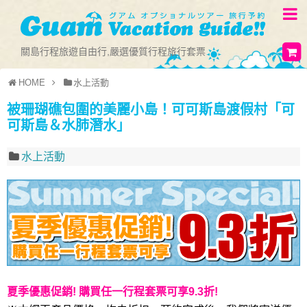
關島行程旅遊自由行,嚴選優質行程旅行套票
HOME
水上活動
被珊瑚礁包圍的美麗小島！可可斯島渡假村「可
可斯島＆水肺潛水」
水上活動
夏季優惠促銷! 購買任一行程套票可享9.3折!