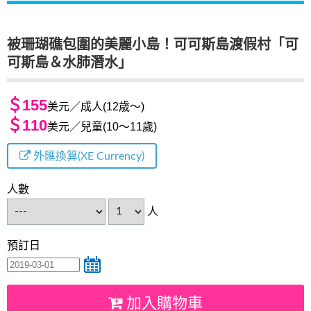
被珊瑚礁包圍的美麗小島！可可斯島渡假村「可
可斯島＆水肺潛水」
＄155
美元／成人(12歳～)
＄110
美元／兒童(10～11歲)
外匯換算(XE Currency)
人數
人
預訂日
加入購物車