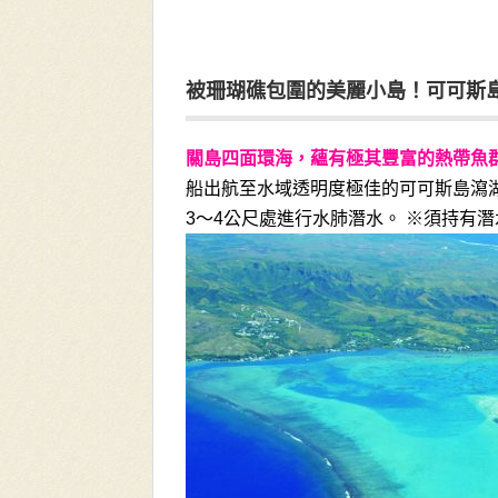
被珊瑚礁包圍的美麗小島！可可斯
關島四面環海，蘊有極其豐富的熱帶魚
船出航至水域透明度極佳的可可斯島瀉
3～4公尺處進行水肺潛水。 ※須持有潛