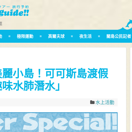
票
動
極限運動
高爾夫球
夜生活
關島公民記者
美麗小島！可可斯島渡假
趣味水肺潛水」
水上活動