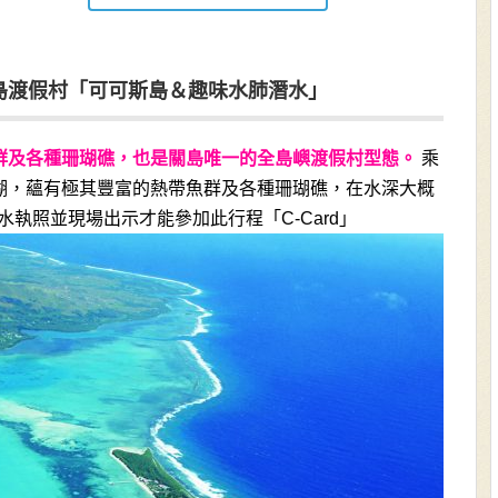
島渡假村「可可斯島＆趣味水肺潛水」
群及各種珊瑚礁，也是關島唯一的全島嶼渡假村型態。
乘
湖，蘊有極其豐富的熱帶魚群及各種珊瑚礁，在水深大概
水執照並現場出示才能參加此行程「C-Card」