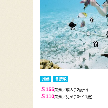
推薦
含接駁
＄155
美元／成人(12歳～)
＄110
美元／兒童(10～11歲)