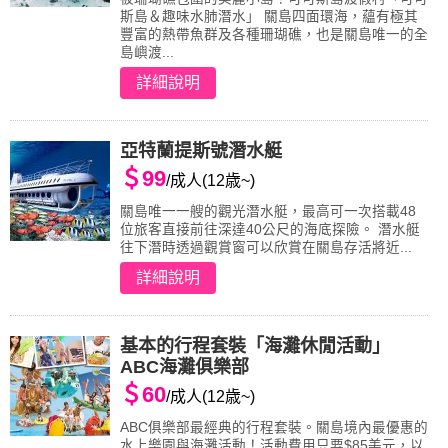
斯島＆趣味水肺潛水」 關島四面環海，蘊有極其
豐富的熱帶魚群及各種珊瑚礁，也是關島唯一的全
島嶼渡...
詳細說明
亞特蘭提斯號潛水艇
＄99
/成人(12歳~)
關島唯一一艘的觀光潛水艇，最高可一次搭載48
位旅客直接前往深達40公尺的海底探險。 潛水艇
往下潛時透過觀賞窗可以欣賞在關島存活將近...
詳細說明
基本的行程套裝「海灘休閒活動」
ABC海灘俱樂部
＄60
/成人(12歳~)
ABC俱樂部最經典的行程套裝。關島境內最優惠的
水上樂園與海灘活動！活動費用只要$85美元，以