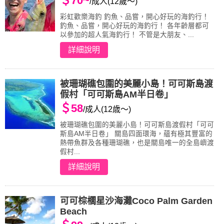
＄70~
/成人(12歲～)
彩虹歡樂海釣 釣魚、品嘗，開心好玩的海釣行！
釣魚、品嘗，開心好玩的海釣行！ 各年齡層都可
以參加的超人氣海釣行！ 不管是大朋友、...
詳細說明
被珊瑚礁包圍的美麗小島！可可斯島渡
假村「可可斯島AM半日卷」
＄58
/成人(12歳～)
被珊瑚礁包圍的美麗小島！可可斯島渡假村「可可
斯島AM半日卷」 關島四面環海，蘊有極其豐富的
熱帶魚群及各種珊瑚礁，也是關島唯一的全島嶼渡
假村...
詳細說明
可可棕櫚星沙海灘Coco Palm Garden
Beach