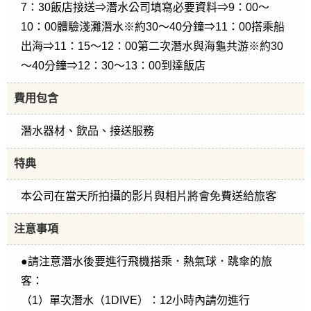
7：30飯店接送⇒潛水公司填寫必要資料⇒9：00～
10：00體驗淺灘潛水※約30～40分鐘⇒11：00搭乘船
出海⇒11：15～12：00第二次潛水與海龜共游※約30
～40分鐘⇒12：30～13：00到達飯店
費用包含
潛水器材、飲品、接送服務
特典
本公司在當天所拍攝的影片與相片將會免費送給旅客
注意事項
●請注意潛水後要進行飛機搭乘．熱氣球．跳傘的旅
客：
（1）單次潛水（1DIVE）：12小時內請勿進行