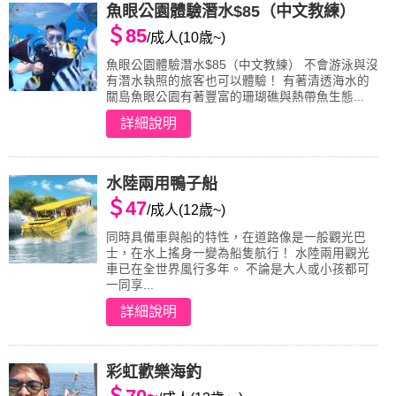
魚眼公園體驗潛水$85（中文教練）
＄85
/成人(10歳~)
魚眼公園體驗潛水$85（中文教練） 不會游泳與沒
有潛水執照的旅客也可以體驗！ 有著清透海水的
關島魚眼公園有著豐富的珊瑚礁與熱帶魚生態...
詳細說明
水陸兩用鴨子船
＄47
/成人(12歳~)
同時具備車與船的特性，在道路像是一般觀光巴
士，在水上搖身一變為船隻航行！ 水陸兩用觀光
車已在全世界風行多年。 不論是大人或小孩都可
一同享...
詳細說明
彩虹歡樂海釣