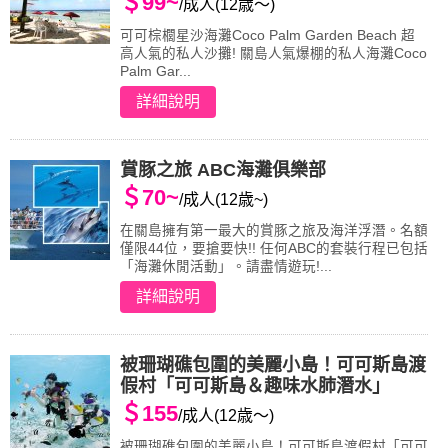
＄99~
/成人(12歳～)
可可棕櫚星沙海灘Coco Palm Garden Beach 超
高人氣的私人沙攤! 關島人氣爆棚的私人海灘Coco
Palm Gar...
詳細說明
賞豚之旅 ABC海灘俱樂部
＄70~
/成人(12歳~)
在關島擁有第一最大的賞豚之旅及海洋浮潛。名額
僅限44位，要搶要快!! 任何ABC的套裝行程已包括
「海灘休閒活動」。請盡情遊玩!...
詳細說明
被珊瑚礁包圍的美麗小島！可可斯島渡
假村「可可斯島＆趣味水肺潛水」
＄155
/成人(12歳～)
被珊瑚礁包圍的美麗小島！可可斯島渡假村「可可