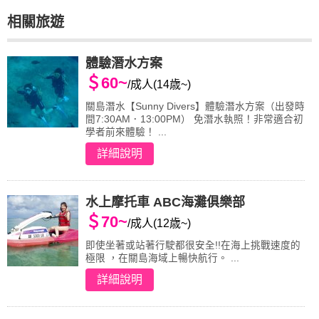
相關旅遊
體驗潛水方案
＄60~
/成人(14歳~)
關島潛水【Sunny Divers】體驗潛水方案（出發時
間7:30AM．13:00PM） 免潛水執照！非常適合初
學者前來體驗！ ...
詳細說明
水上摩托車 ABC海灘俱樂部
＄70~
/成人(12歳~)
即使坐著或站著行駛都很安全!!在海上挑戰速度的
極限 ，在關島海域上暢快航行。 ...
詳細說明