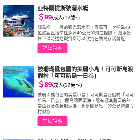
亞特蘭提斯號潛水艇
＄99
/成人(12歳~)
關島唯一一艘的觀光潛水艇，最高可一次搭載48
位旅客直接前往深達40公尺的海底探險。 潛水艇
往下潛時透過觀賞窗可以欣賞在關島存活將近...
詳細說明
被珊瑚礁包圍的美麗小島！可可斯島渡
假村「可可斯島一日卷」
＄89
/成人(12歳～)
被珊瑚礁包圍的美麗小島！可可斯島渡假村「可可
斯島一日卷」 關島四面環海，蘊有極其豐富的熱
帶魚群及各種珊瑚礁，也是關島唯一的全島嶼渡假
村型態...
詳細說明