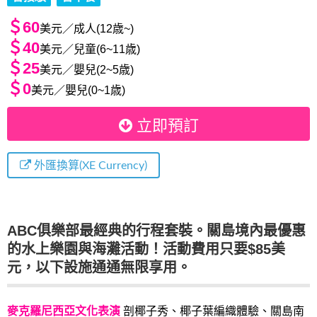
＄60
美元／成人(12歳~)
＄40
美元／兒童(6~11歳)
＄25
美元／嬰兒(2~5歳)
＄0
美元／嬰兒(0~1歳)
立即預訂
外匯換算(XE Currency)
ABC俱樂部最經典的行程套裝。關島境內最優惠
的水上樂園與海灘活動！活動費用只要$85美
元，以下設施通通無限享用。
麥克羅尼西亞文化表演
剖椰子秀、椰子葉編織體驗、關島南