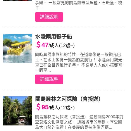
享樂。 一般常見的關島熱帶型魚種、石斑魚、梭
子...
詳細說明
水陸兩用鴨子船
＄47
/成人(12歳~)
同時具備車與船的特性，在道路像是一般觀光巴
士，在水上搖身一變為船隻航行！ 水陸兩用觀光
車已在全世界風行多年。 不論是大人或小孩都可
一同享...
詳細說明
關島叢林之河探險（含接送）
＄95
/成人(12歳~)
關島叢林之河探險（含接送） 體驗關島2000年前
查莫洛文化深度之旅！ 遠離城市的塵囂，享受關
島大自然的洗禮！在美麗的泰拉佛佛河探...