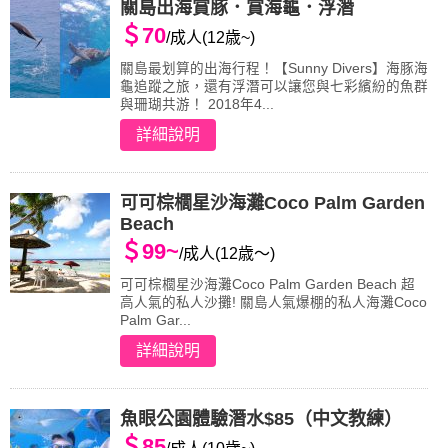
關島出海賞豚．賞海龜．浮潛
＄70
/成人(12歳~)
關島最划算的出海行程！【Sunny Divers】海豚海
龜追蹤之旅，還有浮潛可以讓您與七彩繽紛的魚群
與珊瑚共游！ 2018年4...
詳細說明
可可棕櫚星沙海灘Coco Palm Garden
Beach
＄99~
/成人(12歳～)
可可棕櫚星沙海灘Coco Palm Garden Beach 超
高人氣的私人沙攤! 關島人氣爆棚的私人海灘Coco
Palm Gar...
詳細說明
魚眼公園體驗潛水$85（中文教練）
＄85