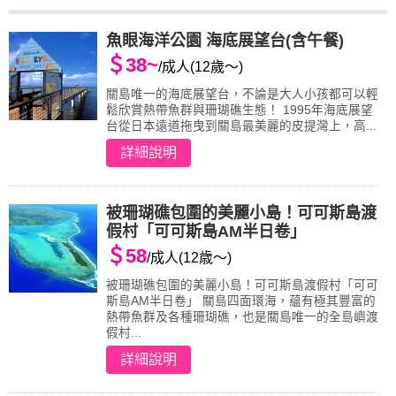
魚眼海洋公園 海底展望台(含午餐)
＄38~
/成人(12歲～)
關島唯一的海底展望台，不論是大人小孩都可以輕
鬆欣賞熱帶魚群與珊瑚礁生態！ 1995年海底展望
台從日本遠道拖曳到關島最美麗的皮提灣上，高...
詳細說明
被珊瑚礁包圍的美麗小島！可可斯島渡
假村「可可斯島AM半日卷」
＄58
/成人(12歳～)
被珊瑚礁包圍的美麗小島！可可斯島渡假村「可可
斯島AM半日卷」 關島四面環海，蘊有極其豐富的
熱帶魚群及各種珊瑚礁，也是關島唯一的全島嶼渡
假村...
詳細說明