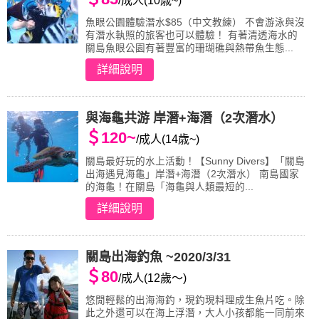
/成人(10歳~)
魚眼公園體驗潛水$85（中文教練） 不會游泳與沒
有潛水執照的旅客也可以體驗！ 有著清透海水的
關島魚眼公園有著豐富的珊瑚礁與熱帶魚生態...
詳細說明
與海龜共游 岸潛+海潛（2次潛水）
＄120~
/成人(14歳~)
關島最好玩的水上活動！【Sunny Divers】「關島
出海遇見海龜」岸潛+海潛（2次潛水） 南島國家
的海龜！在關島「海龜與人類最短的...
詳細說明
關島出海釣魚 ~2020/3/31
＄80
/成人(12歲～)
悠閒輕鬆的出海海釣，現釣現料理成生魚片吃。除
此之外還可以在海上浮潛，大人小孩都能一同前來