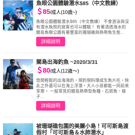
魚眼公園體驗潛水$85（中文教練）
＄85
/成人(10歳~)
魚眼公園體驗潛水$85（中文教練） 不會游泳與沒
有潛水執照的旅客也可以體驗！ 有著清透海水的
關島魚眼公園有著豐富的珊瑚礁與熱帶魚生態...
詳細說明
關島出海釣魚 ~2020/3/31
＄80
/成人(12歲～)
悠閒輕鬆的出海海釣，現釣現料理成生魚片吃。除
此之外還可以在海上浮潛，大人小孩都能一同前來
享樂。 一般常見的關島熱帶型魚種、石斑魚、梭
子...
詳細說明
被珊瑚礁包圍的美麗小島！可可斯島渡
假村「可可斯島＆水肺潛水」