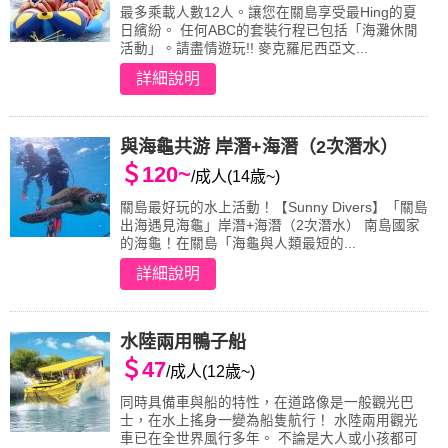
最多乘載人數12人。讓您在關島享受最Hing的夏
日繽紛。 任何ABC的套裝行程已包括「海灘休閒
活動」。請盡情遊玩!! 麥克羅尼西亞文...
詳細說明
與海龜共游 岸潛+海潛（2次潛水）
＄120~
/成人(14歳~)
關島最好玩的水上活動！【Sunny Divers】「關島
出海遇見海龜」岸潛+海潛（2次潛水） 南島國家
的海龜！在關島「海龜與人類最短的...
詳細說明
水陸兩用鴨子船
＄47
/成人(12歳~)
同時具備車與船的特性，在道路像是一般觀光巴
士，在水上搖身一變為船隻航行！ 水陸兩用觀光
車已在全世界風行多年。 不論是大人或小孩都可