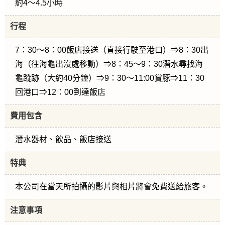
約4～4.5小時
行程
7：30～8：00飯店接送（直接行駛至港口）⇒8：30出
海（往海龜出沒處移動）⇒8：45～9：30潛水尋找海
龜蹤跡（大約40分鐘）⇒9：30～11:00賞豚⇒11：30
回港口⇒12：00到達飯店
費用包含
潛水器材、飲品、飯店接送
特典
本公司在當天所拍攝的影片與相片將會免費送給旅客。
注意事項