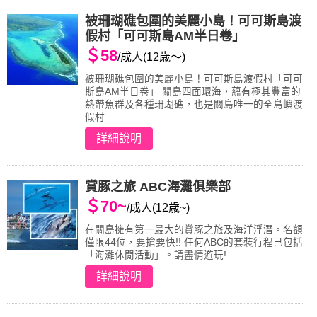
被珊瑚礁包圍的美麗小島！可可斯島渡
假村「可可斯島AM半日卷」
＄58
/成人(12歳～)
被珊瑚礁包圍的美麗小島！可可斯島渡假村「可可
斯島AM半日卷」 關島四面環海，蘊有極其豐富的
熱帶魚群及各種珊瑚礁，也是關島唯一的全島嶼渡
假村...
詳細說明
賞豚之旅 ABC海灘俱樂部
＄70~
/成人(12歳~)
在關島擁有第一最大的賞豚之旅及海洋浮潛。名額
僅限44位，要搶要快!! 任何ABC的套裝行程已包括
「海灘休閒活動」。請盡情遊玩!...
詳細說明