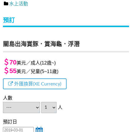
水上活動
預訂
關島出海賞豚．賞海龜．浮潛
＄70
美元／成人(12歳~)
＄55
美元／兒童(5~11歲)
外匯換算(XE Currency)
人數
人
預訂日