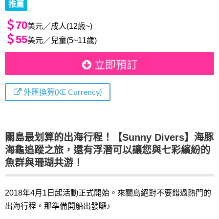
推薦
＄70
美元／成人(12歳~)
＄55
美元／兒童(5~11歲)
立即預訂
外匯換算(XE Currency)
關島最划算的出海行程！【Sunny Divers】海豚
海龜追蹤之旅，還有浮潛可以讓您與七彩繽紛的
魚群與珊瑚共游！
2018年4月1日起活動正式開始。來關島絕對不要錯過熱門的
出海行程。那準備開船出發囉♪