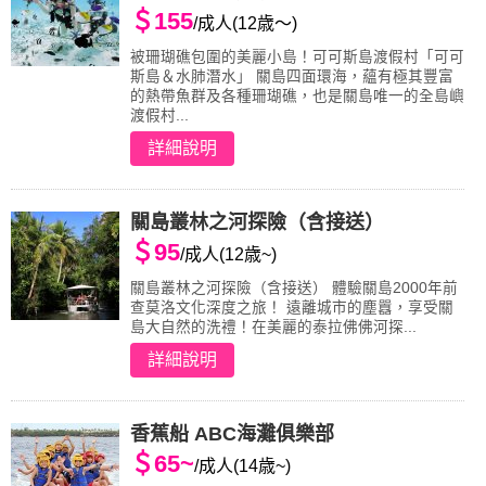
＄155
/成人(12歳～)
被珊瑚礁包圍的美麗小島！可可斯島渡假村「可可
斯島＆水肺潛水」 關島四面環海，蘊有極其豐富
的熱帶魚群及各種珊瑚礁，也是關島唯一的全島嶼
渡假村...
詳細說明
關島叢林之河探險（含接送）
＄95
/成人(12歳~)
關島叢林之河探險（含接送） 體驗關島2000年前
查莫洛文化深度之旅！ 遠離城市的塵囂，享受關
島大自然的洗禮！在美麗的泰拉佛佛河探...
詳細說明
香蕉船 ABC海灘俱樂部
＄65~
/成人(14歳~)