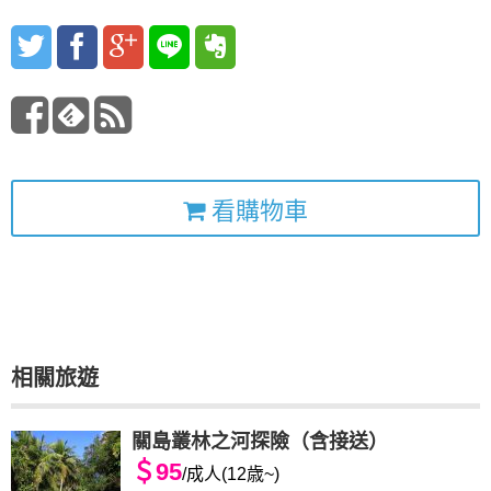
看購物車
相關旅遊
關島叢林之河探險（含接送）
＄95
/成人(12歳~)