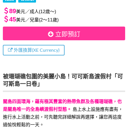
＄89
美元／成人(12歳～)
＄45
美元／兒童(2～11歲)
立即預訂
外匯換算(XE Currency)
被珊瑚礁包圍的美麗小島！可可斯島渡假村「可
可斯島一日卷」
關島四面環海，蘊有極其豐富的熱帶魚群及各種珊瑚礁，也
是關島唯一的全島嶼渡假村型態。
島上水上設施應有盡有，
進行水上活動之前，可先聽完詳細解說再選擇，讓您再這度
過愉悅輕鬆的一天。