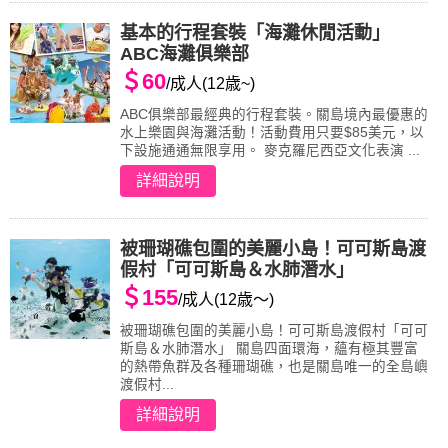
基本的行程套裝「海灘休閒活動」
ABC海灘俱樂部
＄60
/成人(12歳~)
ABC俱樂部最經典的行程套裝。關島境內最優惠的
水上樂園與海灘活動！活動費用只要$85美元，以
下設施通通無限享用。 麥克羅尼西亞文化表演 ...
詳細說明
被珊瑚礁包圍的美麗小島！可可斯島渡
假村「可可斯島＆水肺潛水」
＄155
/成人(12歳～)
被珊瑚礁包圍的美麗小島！可可斯島渡假村「可可
斯島＆水肺潛水」 關島四面環海，蘊有極其豐富
的熱帶魚群及各種珊瑚礁，也是關島唯一的全島嶼
渡假村...
詳細說明