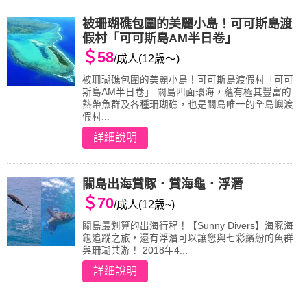
被珊瑚礁包圍的美麗小島！可可斯島渡
假村「可可斯島AM半日卷」
＄58
/成人(12歳～)
被珊瑚礁包圍的美麗小島！可可斯島渡假村「可可
斯島AM半日卷」 關島四面環海，蘊有極其豐富的
熱帶魚群及各種珊瑚礁，也是關島唯一的全島嶼渡
假村...
詳細說明
關島出海賞豚．賞海龜．浮潛
＄70
/成人(12歳~)
關島最划算的出海行程！【Sunny Divers】海豚海
龜追蹤之旅，還有浮潛可以讓您與七彩繽紛的魚群
與珊瑚共游！ 2018年4...
詳細說明