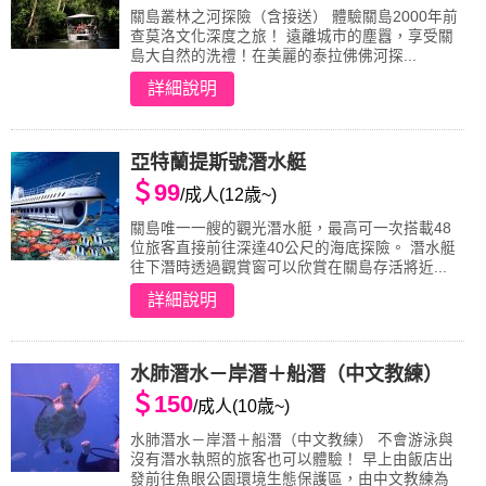
關島叢林之河探險（含接送） 體驗關島2000年前
查莫洛文化深度之旅！ 遠離城市的塵囂，享受關
島大自然的洗禮！在美麗的泰拉佛佛河探...
詳細說明
亞特蘭提斯號潛水艇
＄99
/成人(12歳~)
關島唯一一艘的觀光潛水艇，最高可一次搭載48
位旅客直接前往深達40公尺的海底探險。 潛水艇
往下潛時透過觀賞窗可以欣賞在關島存活將近...
詳細說明
水肺潛水－岸潛＋船潛（中文教練）
＄150
/成人(10歳~)
水肺潛水－岸潛＋船潛（中文教練） 不會游泳與
沒有潛水執照的旅客也可以體驗！ 早上由飯店出
發前往魚眼公園環境生態保護區，由中文教練為