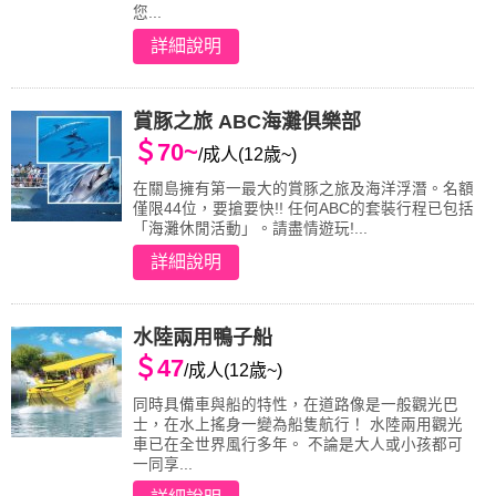
您...
詳細說明
賞豚之旅 ABC海灘俱樂部
＄70~
/成人(12歳~)
在關島擁有第一最大的賞豚之旅及海洋浮潛。名額
僅限44位，要搶要快!! 任何ABC的套裝行程已包括
「海灘休閒活動」。請盡情遊玩!...
詳細說明
水陸兩用鴨子船
＄47
/成人(12歳~)
同時具備車與船的特性，在道路像是一般觀光巴
士，在水上搖身一變為船隻航行！ 水陸兩用觀光
車已在全世界風行多年。 不論是大人或小孩都可
一同享...