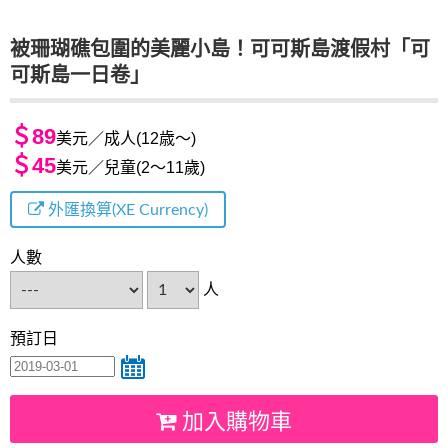
被珊瑚礁包圍的美麗小島！可可斯島渡假村「可
可斯島一日卷」
＄89
美元／成人(12歳～)
＄45
美元／兒童(2～11歲)
外匯換算(XE Currency)
人數
人
預訂日
加入購物車