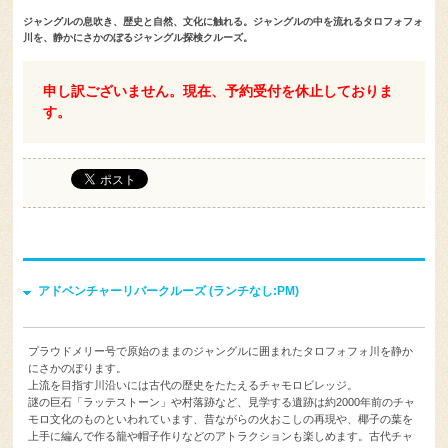
ジャングルの息吹き、歴史と自然、文化に触れる。ジャングルの中を流れるタロフォフォ
川を、静かにさかのぼるジャングル探検クルーズ。
申し訳ございません。現在、予約受付を休止しておりま
す。
アドベンチャーリバークルーズ (ランチなし:PM)
プラウドメリー号で原始のままのジャングルに囲まれたタロフォフォ川を静か
にさかのぼります。
上流を目指す川沿いには古代の歴史をたたえるチャモロビレッジ。
謎の巨石「ラッテストーン」や村落跡など、見学する遺跡は約2000年前のチャ
モロ文化のものといわれています、昔ながらの火おこしの再現や、椰子の葉を
上手に編んで作る籠や帽子作りなどのアトラクションも楽しめます。古代チャ