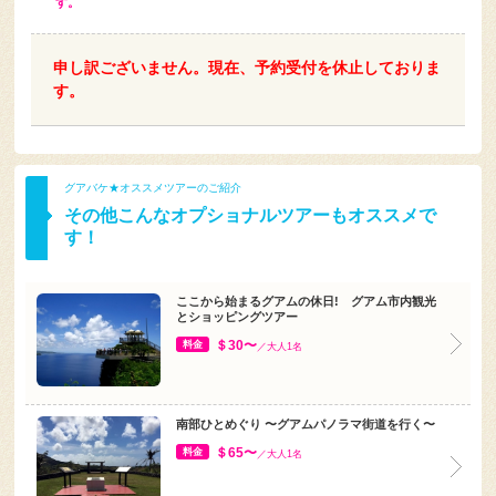
す。
申し訳ございません。現在、予約受付を休止しておりま
す。
グアバケ★オススメツアーのご紹介
その他こんなオプショナルツアーもオススメで
す！
ここから始まるグアムの休日! グアム市内観光
とショッピングツアー
＄30〜
料金
／大人1名
南部ひとめぐり 〜グアムパノラマ街道を行く〜
＄65〜
料金
／大人1名