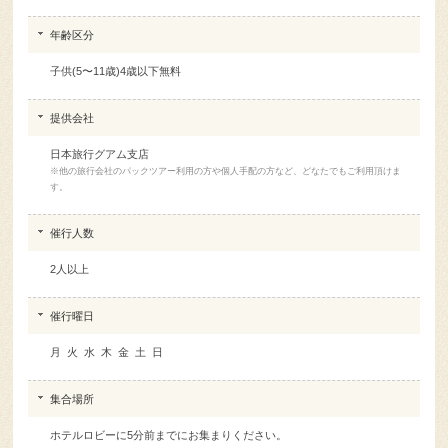
年齢区分
子供(5〜11歳)4歳以下無料
提供会社
日本旅行グアム支店
※他の旅行会社のパックツアー利用の方や個人手配の方など、どなたでもご利用頂けま
す。
催行人数
2人以上
催行曜日
月 火 水 木 金 土 日
集合場所
ホテルロビーに5分前までにお集まりください。