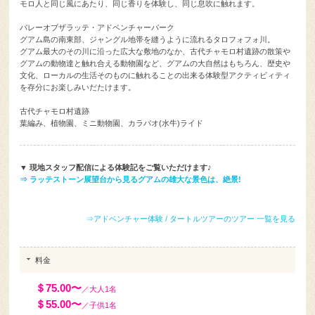
モロ人と同じ風にあたり、同じ香りを体験し、同じ息吹に触れます。
バレーオブザラッテ・アドベンチャーパーク
グアム島の南東部、ジャングル地帯を縫うように流れるタロフォフォ川。
グアム最大のその川に沿った広大な敷地のなか、古代チャモロ村遺跡の散策や
グアムの動物達と触れ合える動物園など、グアムの大自然はもちろん、歴史や
文化、ローカルの生活そのものに触れることの出来る体験型アクティビィティ
を存分にお楽しみいだたけます。
古代チャモロ村遺跡
葉編み、植物園、ミニ動物園、カラバオ(水牛)ライド
▼ 現地スタッフ配信による体験記をご覧いただけます♪
⇒ ラッテストーン展望台から見るグアムの雄大な景色は、絶景!
⇒アドベンチャー体験 / タートルツアーのツアー 一覧を見る
料金
＄75.00〜
／大人1名
＄55.00〜
／子供1名