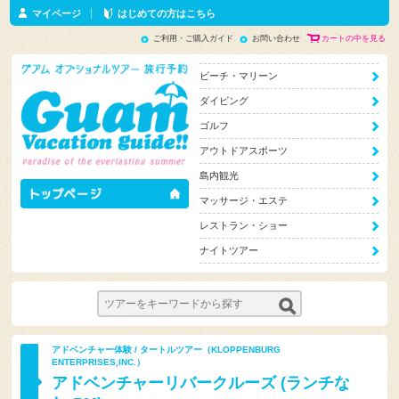
マイページ
はじめての方はこちら
ご利用・ご購入ガイド
お問い合わせ
カートの中を見る
ビーチ・マリーン
ダイビング
ゴルフ
アウトドアスポーツ
島内観光
マッサージ・エステ
レストラン・ショー
ナイトツアー
アドベンチャー体験 / タートルツアー（KLOPPENBURG
ENTERPRISES,INC.）
アドベンチャーリバークルーズ (ランチな