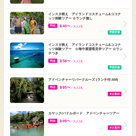
インスタ映え アイランドコスチューム&ココナ
ッツ体験ツアー ☆ランチ無し
＄40〜
料金
／大人1名
早割対象
インスタ映え アイランドコスチューム&ココナ
ッツ体験ツアー ☆海中展望塔見学ツアー ☆ラン
チつき
＄58〜
料金
／大人1名
早割対象
アドベンチャーリバークルーズ (ランチ付:AM)
＄95〜
料金
／大人1名
★お勧め
カヤック/バドルボード アドベンチャーツアー
＄99〜
料金
／大人1名
★お勧め