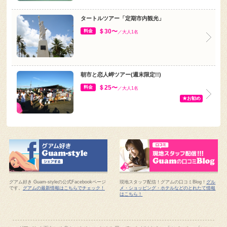
タートルツアー「定期市内観光」
＄30〜
料金
／大人1名
朝市と恋人岬ツアー(週末限定!!)
＄25〜
料金
／大人1名
★お勧め
グアム好き Guam-styleの公式Facebookページ
現地スタッフ配信！グアムの口コミBlog！
グル
です。
グアムの最新情報はこちらでチェック！
メ・ショッピング・ホテルなどのとれたて情報
はこちら！