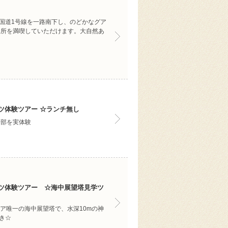
る国道1号線を一路南下し、のどかなグア
見所を満喫していただけます。大自然あ
ツ体験ツアー ☆ランチ無し
一部を実体験
ツ体験ツアー ☆海中展望塔見学ツ
シア唯一の海中展望塔で、水深10mの神
き☆