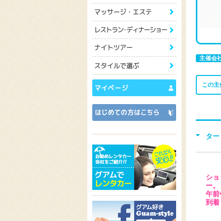
主催会
この主
ター
ショ
ー。
午前
到着