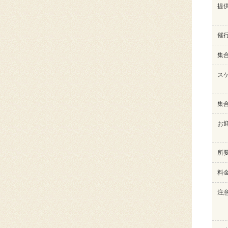
提
催
集
ス
集
お
所
料
注