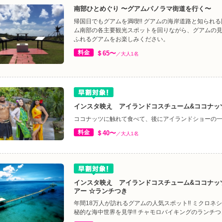
南部ひとめぐり 〜グアムパノラマ街道を行く〜
帰国日でもグアムを満喫!! グアムの海岸道路と知られ
ム南部の各主要観光スポットを回りながら、グアムの
ふれるグアムをお楽しみください。
料金
＄65〜
／大人1名
インスタ映え アイランドコスチューム&ココナッ
ココナッツに触れて食べて、後にアイランドショーの
料金
＄40〜
／大人1名
インスタ映え アイランドコスチューム&ココナッ
アー ☆ランチつき
年間18万人が訪れるグアムの人気スポット!! ミクロネ
秘的な海中世界を見学!! チャモロバイキングのランチつ