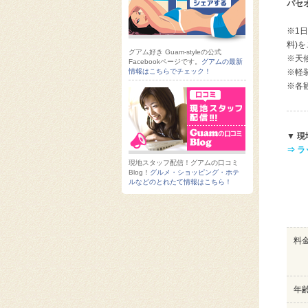
パセ
※1
料)
グアム好き Guam-styleの公式
※天
Facebookページです。
グアムの最新
情報はこちらでチェック！
※軽
※各
▼ 
⇒ 
現地スタッフ配信！グアムの口コミ
Blog！
グルメ・ショッピング・ホテ
ルなどのとれたて情報はこちら！
料
年