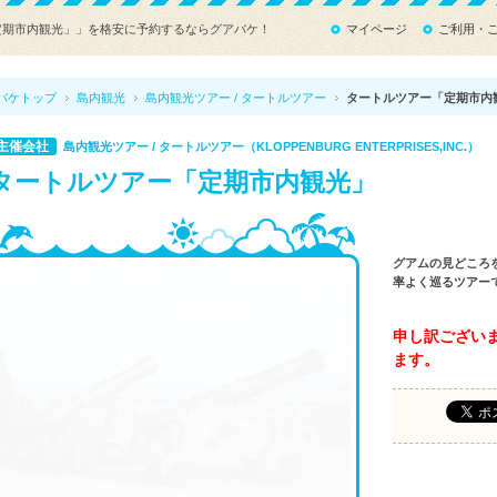
「定期市内観光」」を格安に予約するならグアバケ！
マイページ
ご利用・
バケトップ
島内観光
島内観光ツアー / タートルツアー
タートルツアー「定期市内
主催会社
島内観光ツアー / タートルツアー（KLOPPENBURG ENTERPRISES,INC.）
タートルツアー「定期市内観光」
グアムの見どころを
率よく巡るツアー
申し訳ござい
ます。