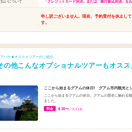
支払いについて
「クレジットカード決済」または「銀行振込決済」を
申し訳ございません。現在、予約受付を休止して
す。
グアバケ★オススメツアーのご紹介
その他こんなオプショナルツアーもオスス
ここから始まるグアムの休日! グアム市内観光と
ここから始まるグアムの休日。グアムの歴史に触れる観
ました。
料金
＄30〜
／大人1名