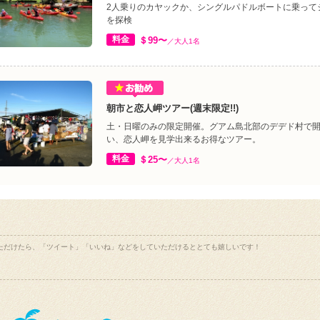
2人乗りのカヤックか、シングルパドルボートに乗って
を探検
料金
＄99〜
／大人1名
朝市と恋人岬ツアー(週末限定!!)
土・日曜のみの限定開催。グアム島北部のデデド村で
い、恋人岬を見学出来るお得なツアー。
料金
＄25〜
／大人1名
ただけたら、「ツイート」「いいね」などをしていただけるととても嬉しいです！