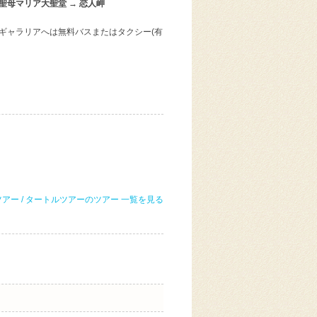
聖母マリア大聖堂 → 恋人岬
。Tギャラリアへは無料バスまたはタクシー(有
アー / タートルツアーのツアー 一覧を見る