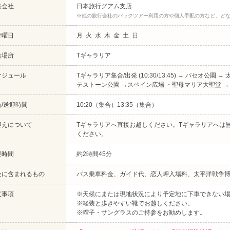
供会社
日本旅行グアム支店
※他の旅行会社のパックツアー利用の方や個人手配の方など、ど
行曜日
月 火 水 木 金 土 日
合場所
Tギャラリア
ケジュール
Tギャラリア集合/出発 (10:30/13:45) → パセオ公園
テストーン公園 →スペイン広場 ・聖母マリア大聖堂 → 恋人岬 
合/送迎時間
10:20（集合）13:35（集合）
迎えについて
Tギャラリアへ直接お越しください。Tギャラリアへは無
ください。
要時間
約2時間45分
金に含まれるもの
バス乗車料金、ガイド代、恋人岬入場料、太平洋戦争
意事項
※天候にまたは現地状況により予定地に下車できない
※軽装と歩きやすい靴でお越しください。
※帽子・サングラスのご持参をお勧めします。