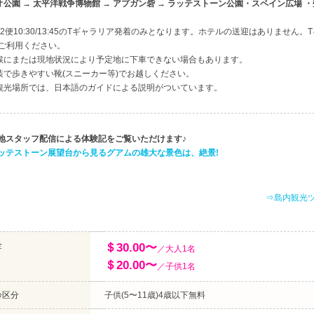
オ公園 → 太平洋戦争博物館 → アプガン砦 → ラッテストーン公園・スペイン広場 ・
日2便10:30/13:45のTギャラリア発着のみとなります。ホテルの送迎はありません
をご利用ください。
候にまたは現地状況により予定地に下車できない場合もあります。
装で歩きやすい靴(スニーカー等)でお越しください。
観光場所では、日本語のガイドによる説明がついています。
現地スタッフ配信による体験記をご覧いただけます♪
ラッテストーン展望台から見るグアムの雄大な景色は、絶景!
⇒島内観光ツ
金
＄30.00〜
／大人1名
＄20.00〜
／子供1名
齢区分
子供(5〜11歳)4歳以下無料