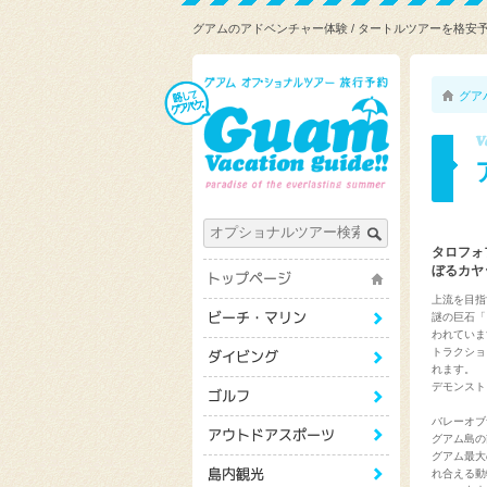
グアムのアドベンチャー体験 / タートルツアーを格安
グア
タロフォ
ぼるカヤ
上流を目指
謎の巨石「
われていま
トラクショ
れます。
デモンスト
バレーオブ
グアム島の
グアム最大
れ合える動