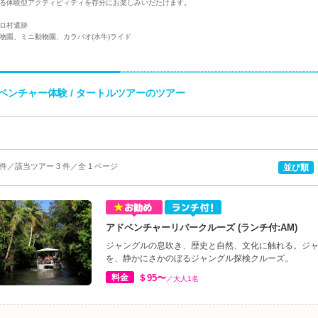
る体験型アクティビィティを存分にお楽しみいだたけます。
ロ村遺跡
物園、ミニ動物園、カラバオ(水牛)ライド
ベンチャー体験 / タートルツアーのツアー
3 件／該当ツアー 3 件／全 1 ページ
並び順
アドベンチャーリバークルーズ (ランチ付:AM)
ジャングルの息吹き、歴史と自然、文化に触れる。ジ
を、静かにさかのぼるジャングル探検クルーズ。
料金
＄95〜
／大人1名