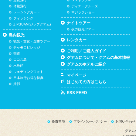
遊覧飛行
レストラン&バー
体験飛行
ディナークルーズ
レーシングカート
マジックショー
フィッシング
ナイトツアー
ZIPGUAM(ジップグアム)
夜の観光ツアー
島内観光
レンタカー
観光・文化・歴史ツアー
チャモロビレッジ
ご利用／ご購入ガイド
朝市
グアムについて・グアムの基本情報
ココス島
グアムのホテルご紹介
水族館
ウェディングフォト
マイページ
日本旅行お得な特典
はじめての方はこちら
撮影
RSS FEED
免責事項
プライバシーポリシー
お問い合わせ
グアム
Copyrigh