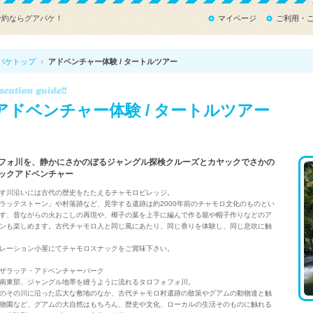
予約ならグアバケ！
マイページ
ご利用・
バケトップ
アドベンチャー体験 / タートルツアー
アドベンチャー体験 / タートルツアー
フォ川を、静かにさかのぼるジャングル探検クルーズとカヤックでさかの
ックアドベンチャー
す川沿いには古代の歴史をたたえるチャモロビレッジ。
ラッテストーン」や村落跡など、見学する遺跡は約2000年前のチャモロ文化のものとい
す、昔ながらの火おこしの再現や、椰子の葉を上手に編んで作る籠や帽子作りなどのア
ンも楽しめます。古代チャモロ人と同じ風にあたり、同じ香りを体験し、同じ息吹に触
レーション小屋にてチャモロスナックをご賞味下さい。
ザラッテ・アドベンチャーパーク
南東部、ジャングル地帯を縫うように流れるタロフォフォ川。
のその川に沿った広大な敷地のなか、古代チャモロ村遺跡の散策やグアムの動物達と触
物園など、グアムの大自然はもちろん、歴史や文化、ローカルの生活そのものに触れる