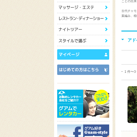
ことの出来
古代チャモ
葉編み、植
アド
1 件〜