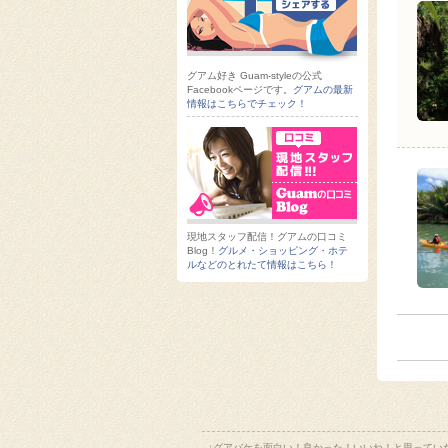
グアム好き Guam-styleの公式
Facebookページです。
グアムの最新
情報はこちらでチェック！
現地スタッフ配信！グアムの口コミ
Blog！
グルメ・ショッピング・ホテ
ルなどのとれたて情報はこちら！
↓グアバケを面白い！良かった！いいね！と思ってい