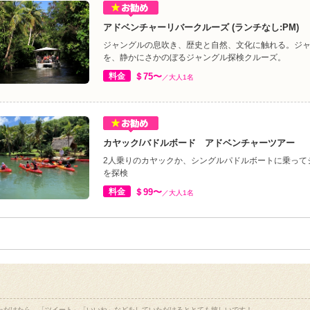
アドベンチャーリバークルーズ (ランチなし:PM)
ジャングルの息吹き、歴史と自然、文化に触れる。ジ
を、静かにさかのぼるジャングル探検クルーズ。
料金
＄75〜
／大人1名
カヤック/バドルボード アドベンチャーツアー
2人乗りのカヤックか、シングルパドルボートに乗って
を探検
料金
＄99〜
／大人1名
ただけたら、「ツイート」「いいね」などをしていただけるととても嬉しいです！