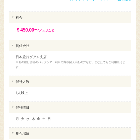
料金
＄450.00〜
／大人1名
提供会社
日本旅行グアム支店
※他の旅行会社のパックツアー利用の方や個人手配の方など、どなたでもご利用頂けま
す。
催行人数
1人以上
催行曜日
月 火 水 木 金 土 日
集合場所
ホテルロビーに5分前までにお集まりください。