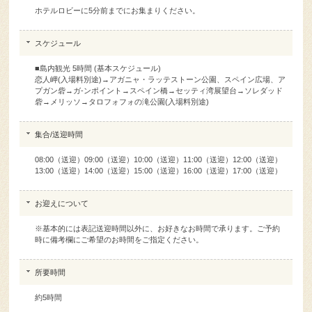
スケジュール
■島内観光 5時間 (基本スケジュール)
恋人岬(入場料別途)→アガニャ・ラッテストーン公園、スペイン広場、ア
プガン砦→ガ-ンポイント→スペイン橋→セッティ湾展望台→ソレダッド
砦→メリッソ→タロフォフォの滝公園(入場料別途)
集合/送迎時間
08:00（送迎）09:00（送迎）10:00（送迎）11:00（送迎）12:00（送迎）
13:00（送迎）14:00（送迎）15:00（送迎）16:00（送迎）17:00（送迎）
お迎えについて
※基本的には表記送迎時間以外に、お好きなお時間で承ります。ご予約
時に備考欄にご希望のお時間をご指定ください。
所要時間
約5時間
料金に含まれるもの