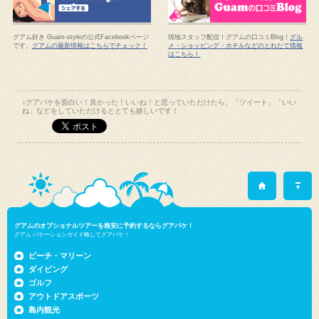
グアム好き Guam-styleの公式Facebookページ
現地スタッフ配信！グアムの口コミBlog！
グル
です。
グアムの最新情報はこちらでチェック！
メ・ショッピング・ホテルなどのとれたて情報
はこちら！
↓グアバケを面白い！良かった！いいね！と思っていただけたら、「ツイート」「いい
ね」などをしていただけるととても嬉しいです！
グアムのオプショナルツアーを格安に予約するならグアバケ！
グアム バケーションガイド略してグアバケ！
ビーチ・マリーン
ダイビング
ゴルフ
アウトドアスポーツ
島内観光
マッサージ・エステ
レストラン・ショー