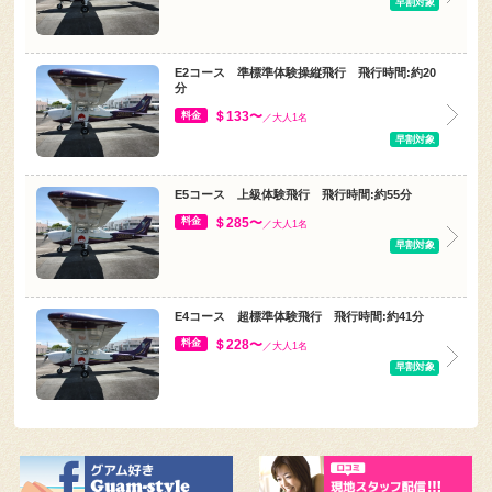
E2コース 準標準体験操縦飛行 飛行時間:約20
分
＄133〜
料金
／大人1名
早割対象
E5コース 上級体験飛行 飛行時間:約55分
＄285〜
料金
／大人1名
早割対象
E4コース 超標準体験飛行 飛行時間:約41分
＄228〜
料金
／大人1名
早割対象