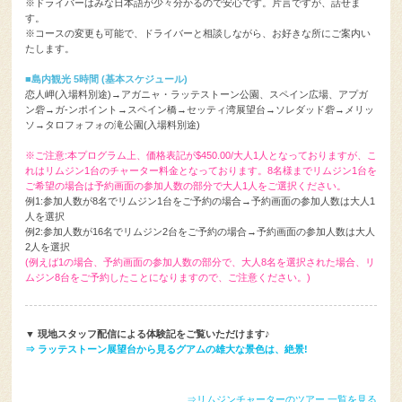
※コースの変更も可能で、ドライバーと相談しながら、お好きな所にご案内い
たします。
■島内観光 5時間 (基本スケジュール)
恋人岬(入場料別途)→アガニャ・ラッテストーン公園、スペイン広場、アプガ
ン砦→ガ-ンポイント→スペイン橋→セッティ湾展望台→ソレダッド砦→メリッ
ソ→タロフォフォの滝公園(入場料別途)
※ご注意:本プログラム上、価格表記が$450.00/大人1人となっておりますが、こ
れはリムジン1台のチャーター料金となっております。8名様までリムジン1台を
ご希望の場合は予約画面の参加人数の部分で大人1人をご選択ください。
例1:参加人数が8名でリムジン1台をご予約の場合→予約画面の参加人数は大人1
人を選択
例2:参加人数が16名でリムジン2台をご予約の場合→予約画面の参加人数は大人
2人を選択
(例えば1の場合、予約画面の参加人数の部分で、大人8名を選択された場合、リ
ムジン8台をご予約したことになりますので、ご注意ください。)
▼ 現地スタッフ配信による体験記をご覧いただけます♪
⇒ ラッテストーン展望台から見るグアムの雄大な景色は、絶景!
⇒リムジンチャーターのツアー 一覧を見る