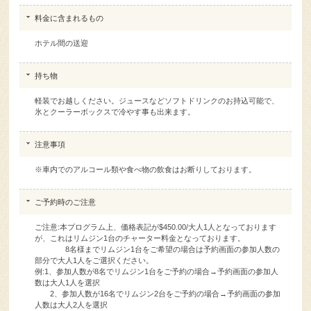
ホテル間の送迎
持ち物
軽装でお越しください。ジュースなどソフトドリンクのお持込可能で、
氷とクーラーボックスで冷やす事も出来ます。
注意事項
※車内でのアルコール類や食べ物の飲食はお断りしております。
ご予約時のご注意
ご注意:本プログラム上、価格表記が$450.00/大人1人となっております
が、これはリムジン1台のチャーター料金となっております。
8名様までリムジン1台をご希望の場合は予約画面の参加人数の
部分で大人1人をご選択ください。
例:1、参加人数が8名でリムジン1台をご予約の場合→予約画面の参加人
数は大人1人を選択
2、参加人数が16名でリムジン2台をご予約の場合→予約画面の参加
人数は大人2人を選択
(例えば1の場合、予約画面の参加人数の部分で、大人8名を選択された場
合、リムジン8台をご予約したことになりますので、予めご注意くださ