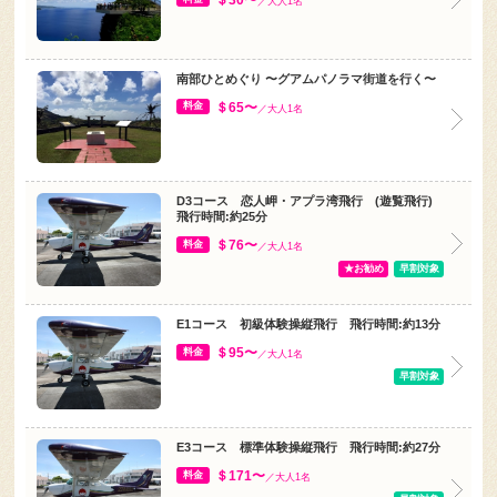
南部ひとめぐり 〜グアムパノラマ街道を行く〜
＄65〜
料金
／大人1名
D3コース 恋人岬・アプラ湾飛行 (遊覧飛行)
飛行時間:約25分
＄76〜
料金
／大人1名
★お勧め
早割対象
E1コース 初級体験操縦飛行 飛行時間:約13分
＄95〜
料金
／大人1名
早割対象
E3コース 標準体験操縦飛行 飛行時間:約27分
＄171〜
料金
／大人1名
早割対象