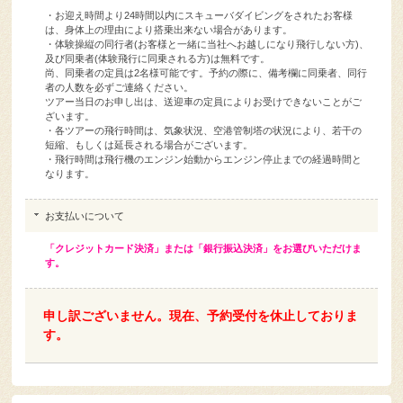
は、身体上の理由により搭乗出来ない場合があります。
・体験操縦の同行者(お客様と一緒に当社へお越しになり飛行しない方)、
及び同乗者(体験飛行に同乗される方)は無料です。
尚、同乗者の定員は2名様可能です。予約の際に、備考欄に同乗者、同行
者の人数を必ずご連絡ください。
ツアー当日のお申し出は、送迎車の定員によりお受けできないことがご
ざいます。
・各ツアーの飛行時間は、気象状況、空港管制塔の状況により、若干の
短縮、もしくは延長される場合がございます。
・飛行時間は飛行機のエンジン始動からエンジン停止までの経過時間と
なります。
お支払いについて
「クレジットカード決済」または「銀行振込決済」をお選びいただけま
す。
申し訳ございません。現在、予約受付を休止しておりま
す。
グアバケ★オススメツアーのご紹介