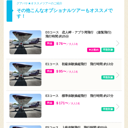
その他こんなオプショナルツアーもオススメで
す！
D3コース 恋人岬・アプラ湾飛行 (遊覧飛行)
飛行時間:約25分
＄76〜
料金
／大人1名
★お勧め
早割対象
E1コース 初級体験操縦飛行 飛行時間:約13分
＄95〜
料金
／大人1名
早割対象
E3コース 標準体験操縦飛行 飛行時間:約27分
＄171〜
料金
／大人1名
早割対象
E5コース 上級体験飛行 飛行時間:約55分
＄285〜
料金
／大人1名