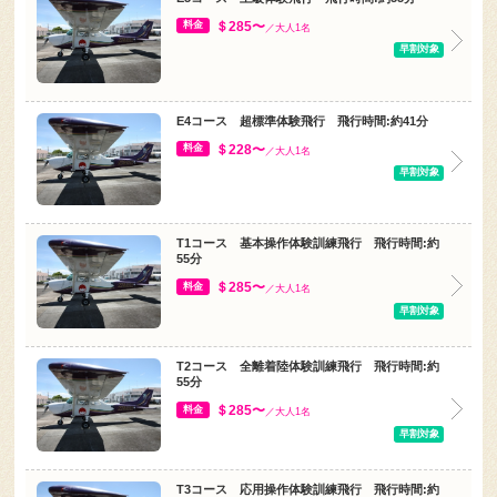
早割対象
E4コース 超標準体験飛行 飛行時間:約41分
＄228〜
料金
／大人1名
早割対象
T1コース 基本操作体験訓練飛行 飛行時間:約
55分
＄285〜
料金
／大人1名
早割対象
T2コース 全離着陸体験訓練飛行 飛行時間:約
55分
＄285〜
料金
／大人1名
早割対象
T3コース 応用操作体験訓練飛行 飛行時間:約
75分