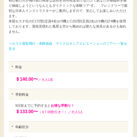
切な日本人インストラクターがご案内しますので、安心してお楽しみいただけ
ます。
米国セスナ社のC172型(定員4名)が3機とC152型(定員2名)が1機の計4機を使用
しております。普段見慣れた風景も空から眺めれば新たな発見があるかも知れ
ません。
⇒セスナ遊覧飛行・体験操縦 マイクロネシアエビエーションのツアー 一覧を
見る
料金
＄140.00〜
／大人1名
早割料金
9日前までに予約すると
お得な早割り！
＄133.00〜
（＄7.00割引き！）／大人1人
年齢区分
2才以上