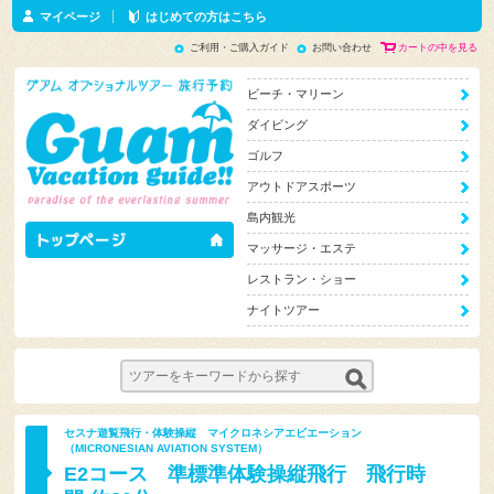
マイページ
はじめての方はこちら
ご利用・ご購入ガイド
お問い合わせ
カートの中を見る
ビーチ・マリーン
ダイビング
ゴルフ
アウトドアスポーツ
島内観光
マッサージ・エステ
レストラン・ショー
ナイトツアー
セスナ遊覧飛行・体験操縦 マイクロネシアエビエーション
（MICRONESIAN AVIATION SYSTEM）
E2コース 準標準体験操縦飛行 飛行時