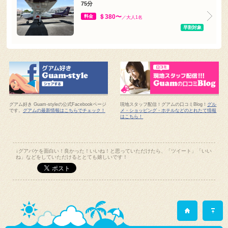
＄380〜
料金
／大人1名
早割対象
グアム好き Guam-styleの公式Facebookページ
現地スタッフ配信！グアムの口コミBlog！
グル
です。
グアムの最新情報はこちらでチェック！
メ・ショッピング・ホテルなどのとれたて情報
はこちら！
↓グアバケを面白い！良かった！いいね！と思っていただけたら、「ツイート」「いい
ね」などをしていただけるととても嬉しいです！
グアムのオプショナルツアーを格安に予約するならグアバケ！