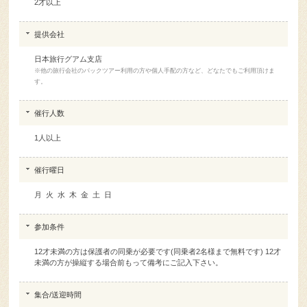
提供会社
日本旅行グアム支店
※他の旅行会社のパックツアー利用の方や個人手配の方など、どなたでもご利用頂けま
す。
催行人数
1人以上
催行曜日
月 火 水 木 金 土 日
参加条件
12才未満の方は保護者の同乗が必要です(同乗者2名様まで無料です) 12才
未満の方が操縦する場合前もって備考にご記入下さい。
集合/送迎時間
06:30（送迎）07:30（送迎）08:30（送迎）09:30（送迎）10:30（送迎）