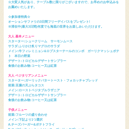
☆大変人気があり、テーブル数に限りがございますので、お早めのお申込みを
お薦めいたします。
☆参加者特典☆
オーションサファリの3日間フリーデイパスをプレゼント!
※滞在中(最大3日間)何度でも海底の世界をお楽しみいただけます。
大人 基本メニュー
スターター:シュークリーム サーモンムース
サラダ:ふりかけ炙りマグロのサラダ
メイン:牛フィレミニョン&ロブスターテールのコンボ ガーリクマッシュポテ
ト 本日の野菜
デザート:トロピカルデザートサンプラー
食後のお飲み物:コーヒー又は紅茶
大人 ベジタリアンメニュー
スターター:ガーリックバタートースト・フォカッチャブレッド
前菜:豆腐の天ぷらタコス
メイン:ローストベジタブルラザニア
デザート:トロピカルザザートサンプラー
食後のお飲み物:コーヒー又は紅茶
子供メニュー
前菜:フルーツの盛り合わせ
メイン:下記より1つ選択
A.チーズバーガー&ポテトフライ