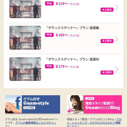
＄119〜
料金
／大人1名
★お勧め
「デラックスディナー」プラン 送迎無
＄165〜
料金
／大人1名
★お勧め
「デラックスディナー」プラン 送迎付
＄175〜
料金
／大人1名
★お勧め
グアム好き Guam-styleの公式Facebookペー
現地スタッフ配信！グアムの口コミBlog！
グル
ジです。
グアムの最新情報はこちらでチェッ
メ・ショッピング・ホテルなどのとれたて情報
ク！
はこちら！