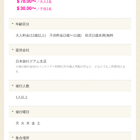
＄78.00〜
／大人1名
＄30.00〜
／子供1名
年齢区分
大人料金(12歳以上) 子供料金(2歳〜11歳) 幼児(2歳未満)無料
提供会社
日本旅行グアム支店
※他の旅行会社のパックツアー利用の方や個人手配の方など、どなたでもご利用頂けま
す。
催行人数
1人以上
催行曜日
月 火 木 金 土
集合場所