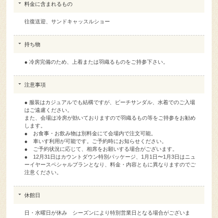
料金に含まれるもの
往復送迎、サンドキャッスルショー
持ち物
● 冷房完備のため、上着または羽織るものをご持参下さい。
注意事項
● 服装はカジュアルでも結構ですが、ビーチサンダル、水着でのご入場
はご遠慮ください。
また、会場は冷房が効いておりますので羽織るもの等をご持参をお勧め
します。
● お食事・お飲み物は別料金にて会場内で注文可能。
● 車いす利用が可能です。ご予約時にお知らせください。
● ご予約状況に応じて、相席をお願いする場合がございます。
● 12月31日はカウントダウン特別パッケージ、1月1日〜1月3日はニュ
ーイヤースペシャルプランとなり、料金・内容ともに異なりますのでご
注意ください。
休館日
日・水曜日が休み シーズンにより特別営業日となる場合がございま