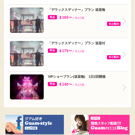
「デラックスディナー」プラン 送迎無
＄165〜
料金
／大人1名
★お勧め
「デラックスディナー」プラン 送迎付
＄175〜
料金
／大人1名
★お勧め
VIPショープラン(送迎無) 1日2回開催
＄140〜
料金
／大人1名