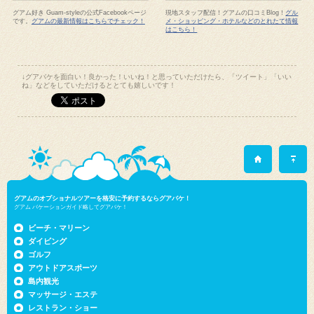
グアム好き Guam-styleの公式Facebookページ
現地スタッフ配信！グアムの口コミBlog！
グル
です。
グアムの最新情報はこちらでチェック！
メ・ショッピング・ホテルなどのとれたて情報
はこちら！
↓グアバケを面白い！良かった！いいね！と思っていただけたら、「ツイート」「いい
ね」などをしていただけるととても嬉しいです！
グアムのオプショナルツアーを格安に予約するならグアバケ！
グアム バケーションガイド略してグアバケ！
ビーチ・マリーン
ダイビング
ゴルフ
アウトドアスポーツ
島内観光
マッサージ・エステ
レストラン・ショー