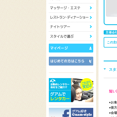
主催会
この主
スタ
短い
●お
●後
●会