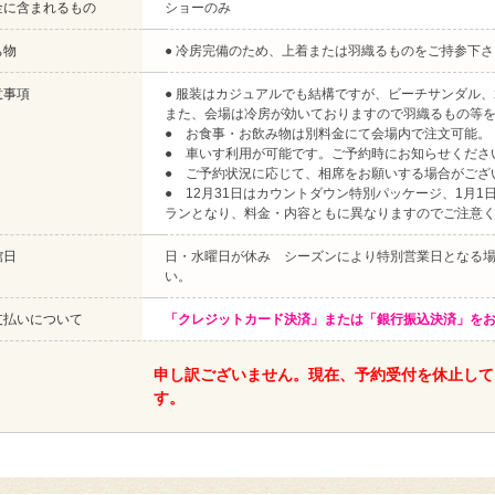
金に含まれるもの
ショーのみ
ち物
● 冷房完備のため、上着または羽織るものをご持参下さ
意事項
● 服装はカジュアルでも結構ですが、ビーチサンダル
また、会場は冷房が効いておりますので羽織るもの等
● お食事・お飲み物は別料金にて会場内で注文可能。
● 車いす利用が可能です。ご予約時にお知らせくださ
● ご予約状況に応じて、相席をお願いする場合がござ
● 12月31日はカウントダウン特別パッケージ、1月1
ランとなり、料金・内容ともに異なりますのでご注意
館日
日・水曜日が休み シーズンにより特別営業日となる
い。
支払いについて
「クレジットカード決済」または「銀行振込決済」を
申し訳ございません。現在、予約受付を休止して
す。