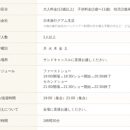
齢区分
大人料金(12歳以上) 子供料金(2歳〜11歳) 幼児(2歳
供会社
日本旅行グアム支店
※他の旅行会社のパックツアー利用の方や個人手配の方など、ど
行人数
1人以上
行曜日
月 火 木 金 土
合場所
サンドキャッスルに直接お越しください。
ケジュール
ファーストショー
19:00/開場→19:30/ショー開始→20:30/終了
セカンドショー
21:00/開場→21:30/ショー開始→22:30/終了
合/送迎時間
19:00（集合）21:00（集合）
迎えについて
会場に直接お越しください。
要時間
1時間30分