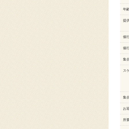
年
提
催
催
集
ス
集
お
所