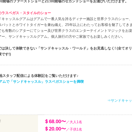
9:00開場のファーストショーと21:00開場のセカンドショーをお選びいただけます。
のラスベガス・スタイルのショー
ドキャッスルグアムはグアムで一番人気を誇るディナー施設と世界クラスのショー
ロバットとホワイトタイガーを兼ね備え、25年以上にわたってお客様を魅了してきま
でも有数のシアターにてショー及び世界クラスのエンターテイメントマジックをお
アー、サンドキャッスルグアム。個人旅行の方やご家族でもお楽しみください。
では決して体験できない「サンドキャッスル・ワールド」をお見逃しなく! (全てオ
です!)
現地スタッフ配信による体験記をご覧いただけます♪
グアムで「サンドキャッスル」ラスベガスショーを満喫
⇒サンドキャッ
金
＄68.00〜
／大人1名
＄20.00〜
／子供1名