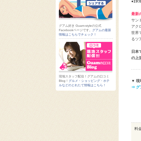
●1
最新
サン
グアム好き Guam-styleの公式
アク
Facebookページです。
グアムの最新
世界
情報はこちらでチェック！
るツ
日本
の上演
現地スタッフ配信！グアムの口コミ
▼ 
Blog！
グルメ・ショッピング・ホテ
ルなどのとれたて情報はこちら！
⇒ 
料