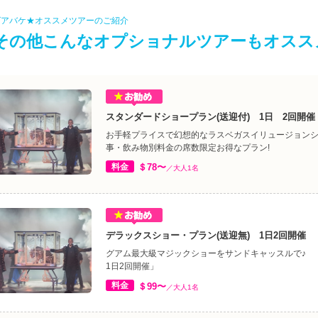
グアバケ★オススメツアーのご紹介
その他こんなオプショナルツアーもオスス
スタンダードショープラン(送迎付) 1日 2回開催
お手軽プライスで幻想的なラスベガスイリュージョン
事・飲み物別料金の席数限定お得なプラン!
料金
＄78〜
／大人1名
デラックスショー・プラン(送迎無) 1日2回開催
グアム最大級マジックショーをサンドキャッスルで♪ 
1日2回開催」
料金
＄99〜
／大人1名