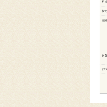
料
持
注
休
お