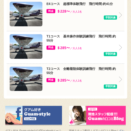
＄228〜
料金
／大人1名
早割対象
T1コース 基本操作体験訓練飛行 飛行時間:約
55分
＄285〜
料金
／大人1名
早割対象
T2コース 全離着陸体験訓練飛行 飛行時間:約
55分
＄285〜
料金
／大人1名
早割対象
グアム好き Guam-styleの公式Facebookページ
現地スタッフ配信！グアムの口コミBlog！
グル
です。
グアムの最新情報はこちらでチェック！
メ・ショッピング・ホテルなどのとれたて情報
はこちら！