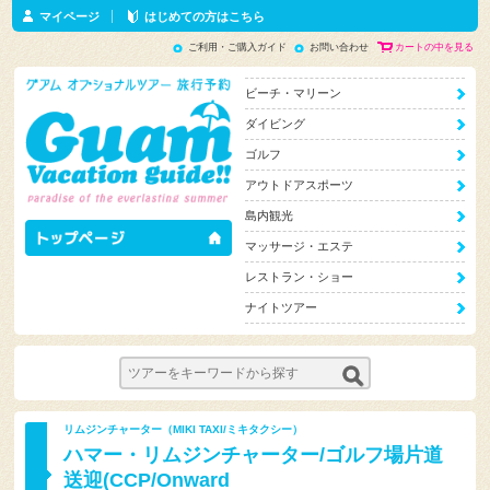
マイページ
はじめての方はこちら
ご利用・ご購入ガイド
お問い合わせ
カートの中を見る
ビーチ・マリーン
ダイビング
ゴルフ
アウトドアスポーツ
島内観光
マッサージ・エステ
レストラン・ショー
ナイトツアー
リムジンチャーター（MIKI TAXI/ミキタクシー）
ハマー・リムジンチャーター/ゴルフ場片道
送迎(CCP/Onward