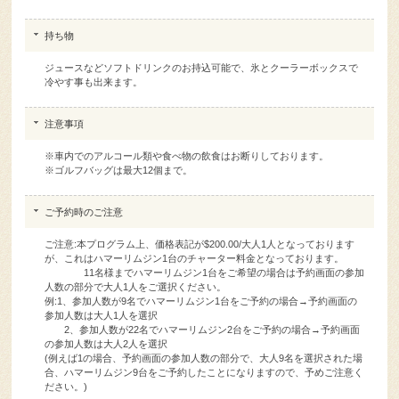
持ち物
ジュースなどソフトドリンクのお持込可能で、氷とクーラーボックスで
冷やす事も出来ます。
注意事項
※車内でのアルコール類や食べ物の飲食はお断りしております。
※ゴルフバッグは最大12個まで。
ご予約時のご注意
ご注意:本プログラム上、価格表記が$200.00/大人1人となっております
が、これはハマーリムジン1台のチャーター料金となっております。
11名様までハマーリムジン1台をご希望の場合は予約画面の参加
人数の部分で大人1人をご選択ください。
例:1、参加人数が9名でハマーリムジン1台をご予約の場合→予約画面の
参加人数は大人1人を選択
2、参加人数が22名でハマーリムジン2台をご予約の場合→予約画面
の参加人数は大人2人を選択
(例えば1の場合、予約画面の参加人数の部分で、大人9名を選択された場
合、ハマーリムジン9台をご予約したことになりますので、予めご注意く
ださい。)