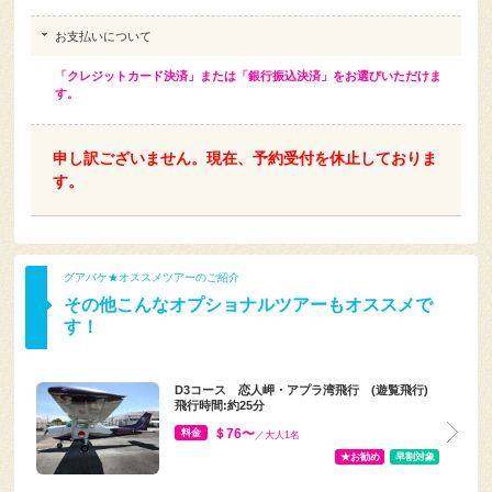
お支払いについて
「クレジットカード決済」または「銀行振込決済」をお選びいただけま
す。
申し訳ございません。現在、予約受付を休止しておりま
す。
グアバケ★オススメツアーのご紹介
その他こんなオプショナルツアーもオススメで
す！
D3コース 恋人岬・アプラ湾飛行 (遊覧飛行)
飛行時間:約25分
＄76〜
料金
／大人1名
★お勧め
早割対象
E1コース 初級体験操縦飛行 飛行時間:約13分