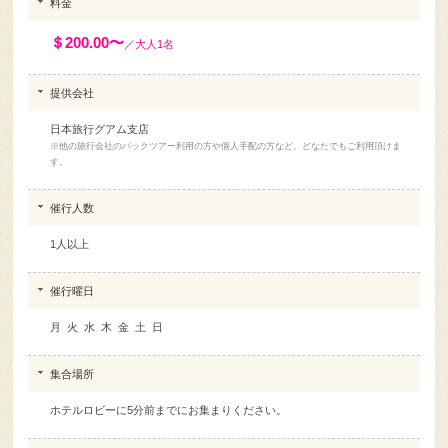
＄200.00〜
／大人1名
提供会社
日本旅行グアム支店
※他の旅行会社のパックツアー利用の方や個人手配の方など、どなたでもご利用頂けま
す。
催行人数
1人以上
催行曜日
月 火 水 木 金 土 日
集合場所
ホテルロビーに5分前までにお集まりください。
スケジュール