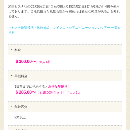
米国セスナ社のC172型(定員4名)が3機とC152型(定員2名)が1機の計4機を使用
しております。普段見慣れた風景も空から眺めれば新たな発見があるかも知れ
ません。
⇒セスナ遊覧飛行・体験操縦 マイクロネシアエビエーションのツアー 一覧を
見る
料金
＄300.00〜
／大人1名
早割料金
9日前までに予約すると
お得な早割り！
＄285.00〜
（＄15.00割引き！）／大人1人
年齢区分
2才以上