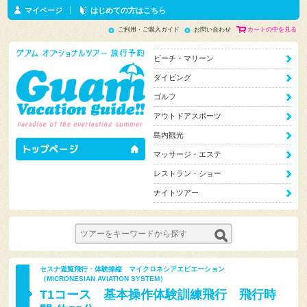
マイページ
はじめての方はこちら
ご利用・ご購入ガイド
お問い合わせ
カートの中を見る
ビーチ・マリーン
ダイビング
ゴルフ
アウトドアスポーツ
島内観光
マッサージ・エステ
レストラン・ショー
ナイトツアー
セスナ遊覧飛行・体験操縦 マイクロネシアエビエーション
（MICRONESIAN AVIATION SYSTEM）
T1コース 基本操作体験訓練飛行 飛行時