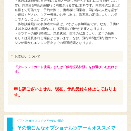
・体験訓練飛行の同行者(お客様と一緒に当社へお越しになり飛行しない
方)、同乗者(体験訓練飛行に同乗される方)は無料です。同乗者の定員は2
名様まで可能です。予約の際に、備考欄に同乗者、同行者の人数を必ず
ご連絡ください。ツアー当日のお申し出は、送迎車の定員により、お受
けできないことがございます。
・体験訓練飛行の参加者の年齢は、2才から参加可能です。なお、子供(2
才以上12才未満)の場合には、保護者の同伴が必要となります。
・各ツアーの飛行時間は、気象状況、空港の状況により、若干の短縮、
もしくは延長される場合がございます。なお、飛行時間は飛行機のエン
ジン始動からエンジン停止までの経過時間となります。
お支払いについて
「クレジットカード決済」または「銀行振込決済」をお選びいただけま
す。
申し訳ございません。現在、予約受付を休止しておりま
す。
グアバケ★オススメツアーのご紹介
その他こんなオプショナルツアーもオススメで