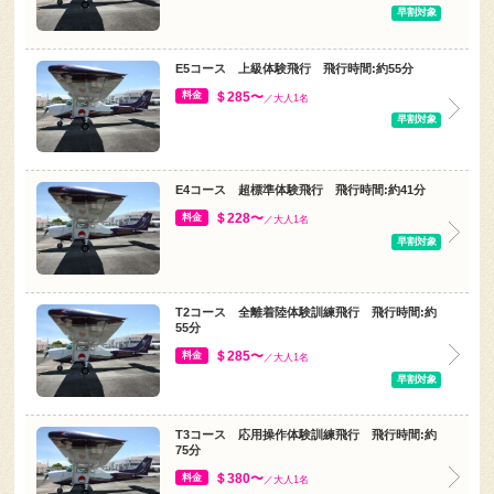
早割対象
E5コース 上級体験飛行 飛行時間:約55分
＄285〜
料金
／大人1名
早割対象
E4コース 超標準体験飛行 飛行時間:約41分
＄228〜
料金
／大人1名
早割対象
T2コース 全離着陸体験訓練飛行 飛行時間:約
55分
＄285〜
料金
／大人1名
早割対象
T3コース 応用操作体験訓練飛行 飛行時間:約
75分
＄380〜
料金
／大人1名