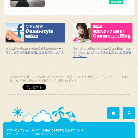
早割対象
グアム好き Guam-styleの公式Facebookページ
現地スタッフ配信！グアムの口コミBlog！
グル
です。
グアムの最新情報はこちらでチェック！
メ・ショッピング・ホテルなどのとれたて情報
はこちら！
↓グアバケを面白い！良かった！いいね！と思っていただけたら、「ツイート」「いい
ね」などをしていただけるととても嬉しいです！
グアムのオプショナルツアーを格安に予約するならグアバケ！
グアム バケーションガイド略してグアバケ！