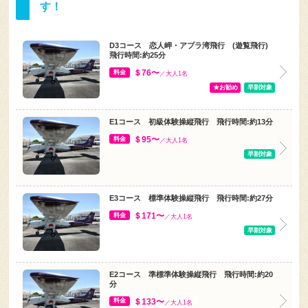
す！
D3コース 恋人岬・アプラ湾飛行 (遊覧飛行)
飛行時間:約25分
＄76〜
料金
／大人1名
★お勧め
早割対象
E1コース 初級体験操縦飛行 飛行時間:約13分
＄95〜
料金
／大人1名
早割対象
E3コース 標準体験操縦飛行 飛行時間:約27分
＄171〜
料金
／大人1名
早割対象
E2コース 準標準体験操縦飛行 飛行時間:約20
分
＄133〜
料金
／大人1名