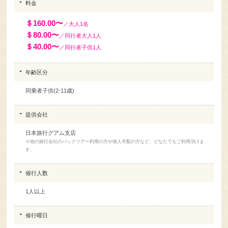
料金
＄160.00〜
／大人1名
＄80.00〜
／同行者大人1人
＄40.00〜
／同行者子供1人
年齢区分
同乗者子供(2-11歳)
提供会社
日本旅行グアム支店
※他の旅行会社のパックツアー利用の方や個人手配の方など、どなたでもご利用頂けま
す。
催行人数
1人以上
催行曜日