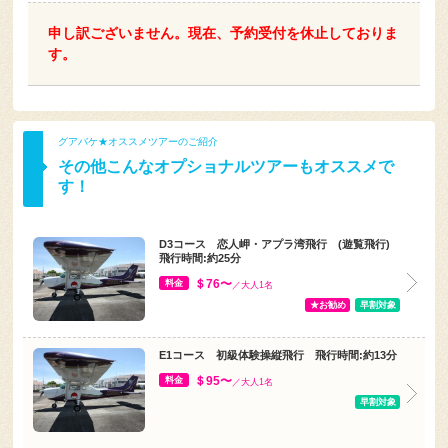
申し訳ございません。現在、予約受付を休止しておりま
す。
グアバケ★オススメツアーのご紹介
その他こんなオプショナルツアーもオススメで
す！
D3コース 恋人岬・アプラ湾飛行 (遊覧飛行)
飛行時間:約25分
＄76〜
料金
／大人1名
★お勧め
早割対象
E1コース 初級体験操縦飛行 飛行時間:約13分
＄95〜
料金
／大人1名
早割対象