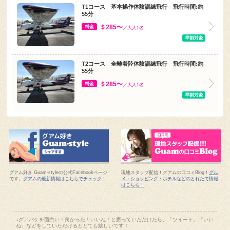
T1コース 基本操作体験訓練飛行 飛行時間:約
55分
＄285〜
料金
／大人1名
早割対象
T2コース 全離着陸体験訓練飛行 飛行時間:約
55分
＄285〜
料金
／大人1名
早割対象
グアム好き Guam-styleの公式Facebookページ
現地スタッフ配信！グアムの口コミBlog！
グル
です。
グアムの最新情報はこちらでチェック！
メ・ショッピング・ホテルなどのとれたて情報
はこちら！
↓グアバケを面白い！良かった！いいね！と思っていただけたら、「ツイート」「いい
ね」などをしていただけるととても嬉しいです！