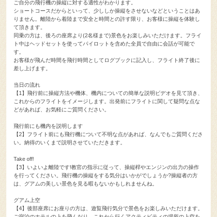
ご自分の飛行機の操縦に対する適性がわかります。
ショートコースだからといって、少ししか操縦をさせないなどということはあ
りません。離陸から着陸まで安全と時間との許す限り、お客様に操縦を体験し
て頂きます。
同乗の方は、後ろの座席より(2名様まで)景色をお楽しみいただけます。フライ
ト中はヘッドセットを使ってパイロットを含めた全員で自由に会話が可能で
す。
お客様が飛んだ時間を飛行時間としてログブックに記入し、フライト終了後に
差し上げます。
当日の流れ
【1】飛行前に操縦方法や機体、機内についての簡単な説明ビデオを見て頂き、
これからのフライトをイメージします。出発前にフライトに関して疑問な点な
どがあれば、お気軽にご質問ください。
飛行前にも機内を説明します
【2】フライト前にも飛行機について不明な点があれば、なんでもご質問くださ
い。納得のいくまで説明させていただきます。
Take off!
【3】いよいよ離陸です!教官の指示に従って、操縦桿やエンジンの出力の操作
を行ってください。飛行機の操縦をする気分はいかがでしょうか?操縦者の方
は、グアムの美しい景色を見る暇もないかもしれませんね。
グアム上空
【4】後部座席にお座りの方は、遊覧飛行気分で景色をお楽しみいただけます。
ご宿泊のホテルの上を飛んだり、これから行くアクティビティの場所の上空を