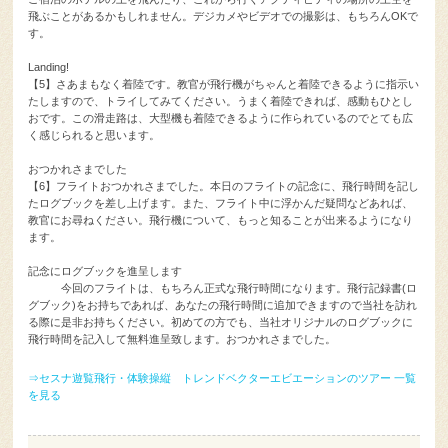
飛ぶことがあるかもしれません。デジカメやビデオでの撮影は、もちろんOKで
す。
Landing!
【5】さあまもなく着陸です。教官が飛行機がちゃんと着陸できるように指示い
たしますので、トライしてみてください。うまく着陸できれば、感動もひとし
おです。この滑走路は、大型機も着陸できるように作られているのでとても広
く感じられると思います。
おつかれさまでした
【6】フライトおつかれさまでした。本日のフライトの記念に、飛行時間を記し
たログブックを差し上げます。また、フライト中に浮かんだ疑問などあれば、
教官にお尋ねください。飛行機について、もっと知ることが出来るようになり
ます。
記念にログブックを進呈します
今回のフライトは、もちろん正式な飛行時間になります。飛行記録書(ロ
グブック)をお持ちであれば、あなたの飛行時間に追加できますので当社を訪れ
る際に是非お持ちください。初めての方でも、当社オリジナルのログブックに
飛行時間を記入して無料進呈致します。おつかれさまでした。
⇒セスナ遊覧飛行・体験操縦 トレンドベクターエビエーションのツアー 一覧
を見る