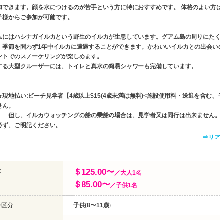
加できます。顔を水につけるのが苦手という方に特におすすめです。 体格のよい方
子様からご参加が可能です。
ムにはハシナガイルカという野生のイルカが生息しています。グアム島の周りにた
、季節を問わず1年中イルカに遭遇することができます。かわいいイルカとの出会い
ントでのスノーケリングが楽しめます。
する大型クルーザーには、トイレと真水の簡易シャワーも完備しています。
★現地払い:ビーチ見学者【4歳以上$15(4歳未満は無料)<施設使用料・送迎を含む
せん。
、イルカウォッチングの船の乗船の場合は、見学者又は同行は出来ません。 
必ず、ご明記ください。
⇒リア
金
＄125.00〜
／大人1名
＄85.00〜
／子供1名
齢区分
子供(8〜11歳)