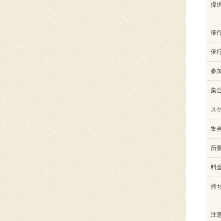
提
催
催
参
集
ス
集
所
料
持
注