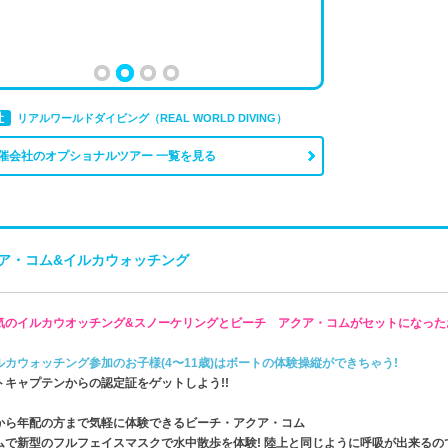
社
リアルワールドダイビング（REAL WORLD DIVING）
催会社のオプショナルツアー 一覧を見る
ア・コム&イルカウォッチング
気のイルカウオッチング&スノーケリングとビーチ アクア・コムがセットになった
ルカウォッチング参加のお子様(4〜11歳)はボートの体験操縦ができちゃう!
トキャプテンからの認定証をゲットしよう!!
から年配の方まで気軽に体験できるビーチ・アクア・コム
ムで新型のフルフェイスマスクで水中散歩を体験! 陸上と同じように呼吸が出来るの