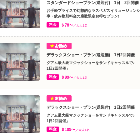
スタンダードショープラン(送迎付) 1日 2回開催
お手軽プライスで幻想的なラスベガスイリュージョン
事・飲み物別料金の席数限定お得なプラン!
料金
＄78〜
／大人1名
デラックスショー・プラン(送迎無) 1日2回開催
グアム最大級マジックショーをサンドキャッスルで♪ 
1日2回開催」
料金
＄99〜
／大人1名
デラックスショー・プラン(送迎付) 1日2回開催
グアム最大級マジックショーをサンドキャッスルで♪ 
1日2回開催」
料金
＄109〜
／大人1名