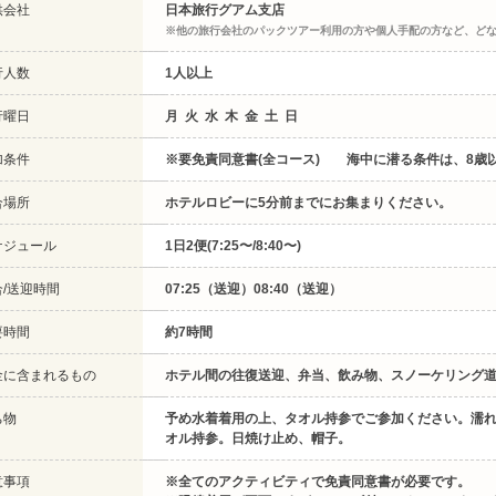
供会社
日本旅行グアム支店
※他の旅行会社のパックツアー利用の方や個人手配の方など、ど
行人数
1人以上
行曜日
月 火 水 木 金 土 日
加条件
※要免責同意書(全コース) 海中に潜る条件は、8歳
合場所
ホテルロビーに5分前までにお集まりください。
ケジュール
1日2便(7:25〜/8:40〜)
合/送迎時間
07:25（送迎）08:40（送迎）
要時間
約7時間
金に含まれるもの
ホテル間の往復送迎、弁当、飲み物、スノーケリング
ち物
予め水着着用の上、タオル持参でご参加ください。濡
オル持参。日焼け止め、帽子。
意事項
※全てのアクティビティで免責同意書が必要です。