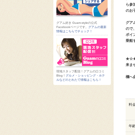
ら参
のお
グア
グアム好き Guam-styleの公式
Facebookページです。
グアムの最新
ので
情報はこちらでチェック！
ポイ
乗船
★☆
来ま
但し
現地スタッフ配信！グアムの口コミ
Blog！
グルメ・ショッピング・ホテ
欄へ
ルなどのとれたて情報はこちら！
料
年