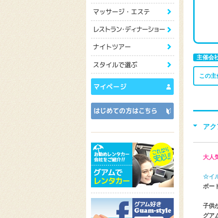
主催会
この主
アク
大人
☆イ
ボー
子供
グア