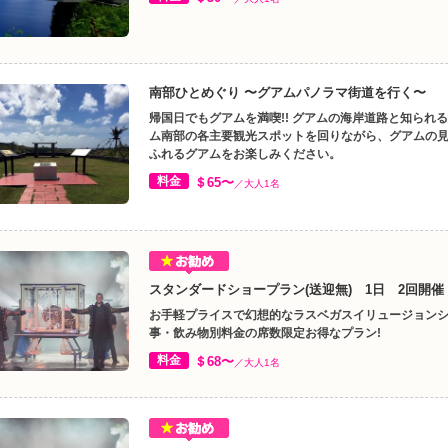
南部ひとめぐり 〜グアムパノラマ街道を行く〜
帰国日でもグアムを満喫!! グアムの海岸道路と知られ
ム南部の各主要観光スポットを回りながら、グアムの
ふれるグアムをお楽しみください。
料金
＄65〜
／大人1名
スタンダードショープラン(送迎無) 1日 2回開催
お手軽プライスで幻想的なラスベガスイリュージョン
事・飲み物別料金の席数限定お得なプラン!
料金
＄68〜
／大人1名