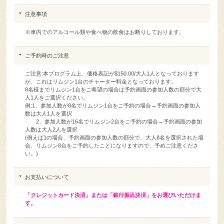
※車内でのアルコール類や食べ物の飲食はお断りしております。
ご予約時のご注意
ご注意:本プログラム上、価格表記が$150.00/大人1人となっております
が、これはリムジン1台のチャーター料金となっております。
8名様までリムジン1台をご希望の場合は予約画面の参加人数の部分で大
人1人をご選択ください。
例:1、参加人数が8名でリムジン1台をご予約の場合→予約画面の参加人
数は大人1人を選択
2、参加人数が16名でリムジン2台をご予約の場合→予約画面の参加
人数は大人2人を選択
(例えば1の場合、予約画面の参加人数の部分で、大人8名を選択された場
合、リムジン8台をご予約したことになりますので、予めご注意くださ
い。)
お支払いについて
「クレジットカード決済」または「銀行振込決済」をお選びいただけま
す。
申し訳ございません。現在、予約受付を休止しておりま