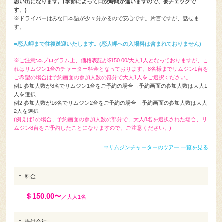
※ドライバーはみな日本語が少々分かるので安心です。片言ですが、話せま
す。
■恋人岬まで往復送迎いたします。(恋人岬への入場料は含まれておりません)
※ご注意:本プログラム上、価格表記が$150.00/大人1人となっておりますが、こ
れはリムジン1台のチャーター料金となっております。8名様までリムジン1台を
ご希望の場合は予約画面の参加人数の部分で大人1人をご選択ください。
例1:参加人数が8名でリムジン1台をご予約の場合→予約画面の参加人数は大人1
人を選択
例2:参加人数が16名でリムジン2台をご予約の場合→予約画面の参加人数は大人
2人を選択
(例えば1の場合、予約画面の参加人数の部分で、大人8名を選択された場合、リ
ムジン8台をご予約したことになりますので、ご注意ください。)
⇒リムジンチャーターのツアー 一覧を見る
料金
＄150.00〜
／大人1名
提供会社