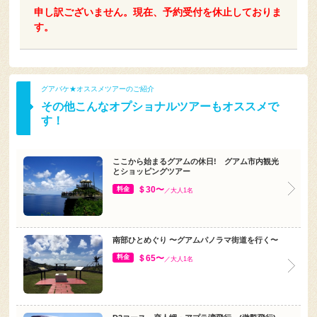
す。
グアバケ★オススメツアーのご紹介
その他こんなオプショナルツアーもオススメで
す！
ここから始まるグアムの休日! グアム市内観光
とショッピングツアー
＄30〜
料金
／大人1名
南部ひとめぐり 〜グアムパノラマ街道を行く〜
＄65〜
料金
／大人1名
D3コース 恋人岬・アプラ湾飛行 (遊覧飛行)
飛行時間:約25分