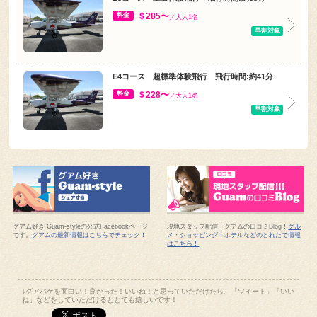
早割対象
E4コース 超標準体験飛行 飛行時間:約41分
＄228〜
料金
／大人1名
早割対象
グアム好き Guam-styleの公式Facebookページ
現地スタッフ配信！グアムの口コミBlog！
グル
です。
グアムの最新情報はこちらでチェック！
メ・ショッピング・ホテルなどのとれたて情報
はこちら！
↓グアバケを面白い！良かった！いいね！と思っていただけたら、「ツイート」「いい
ね」などをしていただけるととても嬉しいです！