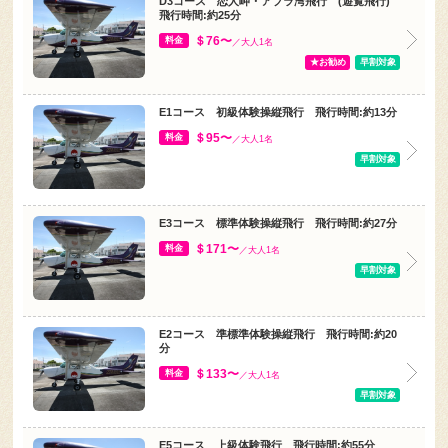
＄76〜
料金
／大人1名
★お勧め
早割対象
E1コース 初級体験操縦飛行 飛行時間:約13分
＄95〜
料金
／大人1名
早割対象
E3コース 標準体験操縦飛行 飛行時間:約27分
＄171〜
料金
／大人1名
早割対象
E2コース 準標準体験操縦飛行 飛行時間:約20
分
＄133〜
料金
／大人1名
早割対象
E5コース 上級体験飛行 飛行時間:約55分
＄285〜
料金
／大人1名