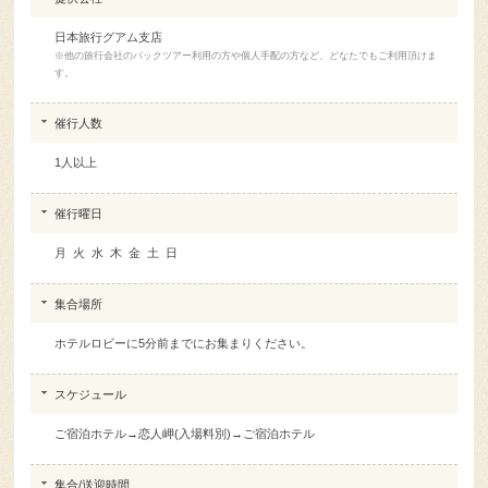
日本旅行グアム支店
※他の旅行会社のパックツアー利用の方や個人手配の方など、どなたでもご利用頂けま
す。
催行人数
1人以上
催行曜日
月 火 水 木 金 土 日
集合場所
ホテルロビーに5分前までにお集まりください。
スケジュール
ご宿泊ホテル→恋人岬(入場料別)→ご宿泊ホテル
集合/送迎時間