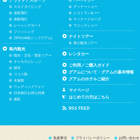
アウトドアスポーツ
バーベキュー
スカイダイビング
ディナーショー
遊覧飛行
レストラン&バー
体験飛行
ディナークルーズ
レーシングカート
マジックショー
フィッシング
ナイトツアー
ZIPGUAM(ジップグアム)
夜の観光ツアー
島内観光
レンタカー
観光・文化・歴史ツアー
チャモロビレッジ
ご利用／ご購入ガイド
朝市
グアムについて・グアムの基本情報
ココス島
グアムのホテルご紹介
水族館
ウェディングフォト
マイページ
日本旅行お得な特典
はじめての方はこちら
撮影
RSS FEED
免責事項
プライバシーポリシー
お問い合わせ