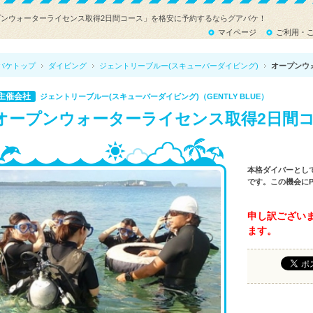
プンウォーターライセンス取得2日間コース」を格安に予約するならグアバケ！
マイページ
ご利用・
バケトップ
ダイビング
ジェントリーブルー(スキューバーダイビング)
オープンウ
主催会社
ジェントリーブルー(スキューバーダイビング)（GENTLY BLUE）
オープンウォーターライセンス取得2日間
本格ダイバーとし
です。この機会にP
申し訳ござい
ます。