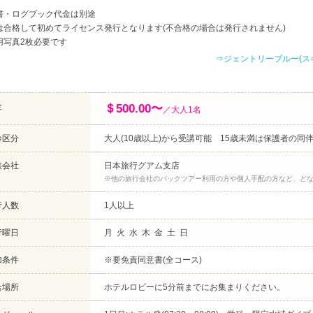
書・ログブック代金は別途
は合格して初めてライセンス発行となります(不合格の場合は発行されません)
用写真2枚必要です
⇒ジェントリーブルー(ス
金
＄500.00〜
／大人1名
齢区分
大人(10歳以上)から受講可能 15歳未満は保護者の同
供会社
日本旅行グアム支店
※他の旅行会社のパックツアー利用の方や個人手配の方など、ど
行人数
1人以上
行曜日
月 火 水 木 金 土 日
加条件
※要免責同意書(全コース)
合場所
ホテルロビーに5分前までにお集まりください。