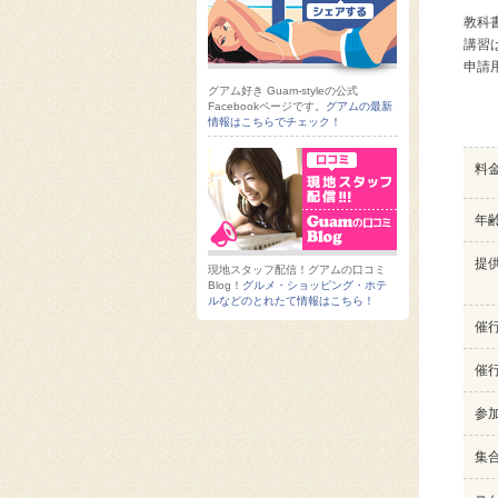
教科
講習
申請
グアム好き Guam-styleの公式
Facebookページです。
グアムの最新
情報はこちらでチェック！
料
年
提
現地スタッフ配信！グアムの口コミ
Blog！
グルメ・ショッピング・ホテ
ルなどのとれたて情報はこちら！
催
催
参
集