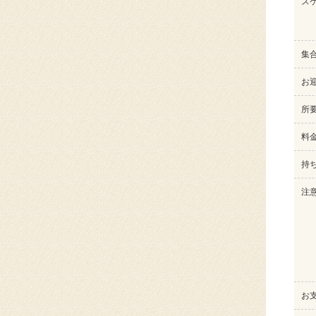
ス
集
お
所
料
持
注
お