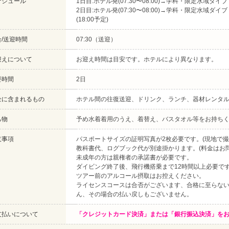
ケジュール
1日目:ホテル発(07:30〜08:00)→学科・限定水域ダイブ
2日目:ホテル発(07:30〜08:00)→学科・限定水域
(18:00予定)
合/送迎時間
07:30（送迎）
迎えについて
お迎え時間は目安です。ホテルにより異なります。
要時間
2日
金に含まれるもの
ホテル間の往復送迎、ドリンク、ランチ、器材レンタ
ち物
予め水着着用のうえ、着替え、バスタオル等をお持ち
意事項
パスポートサイズの証明写真が2枚必要です。(現地で撮
教科書代、ログブック代が別途掛かります。(料金はお
未成年の方は親権者の承諾書が必要です。
ダイビング終了後、飛行機搭乗まで12時間以上必要で
ツアー前のアルコール摂取はお控えください。
ライセンスコースは合否がございます、合格に至らな
ん、その場合の払い戻しもございません。
支払いについて
「クレジットカード決済」または「銀行振込決済」を