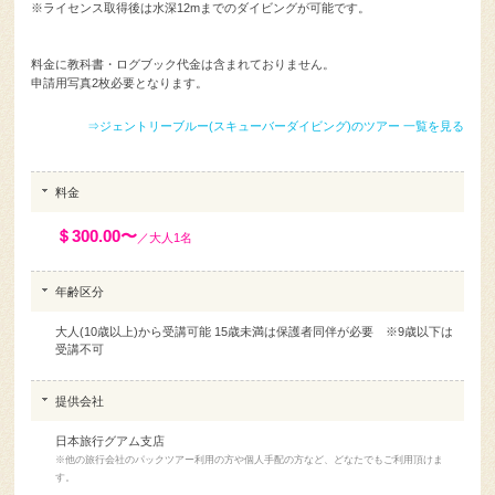
※10才以上から受講可能です。(10〜14才は、PADIジュニア・スキューバ・ウ
ォーター・ダイバーとなります。)
※ライセンス取得後は水深12mまでのダイビングが可能です。
料金に教科書・ログブック代金は含まれておりません。
申請用写真2枚必要となります。
⇒ジェントリーブルー(スキューバーダイビング)のツアー 一覧を見る
料金
＄300.00〜
／大人1名
年齢区分
大人(10歳以上)から受講可能 15歳未満は保護者同伴が必要 ※9歳以下は
受講不可
提供会社
日本旅行グアム支店
※他の旅行会社のパックツアー利用の方や個人手配の方など、どなたでもご利用頂けま