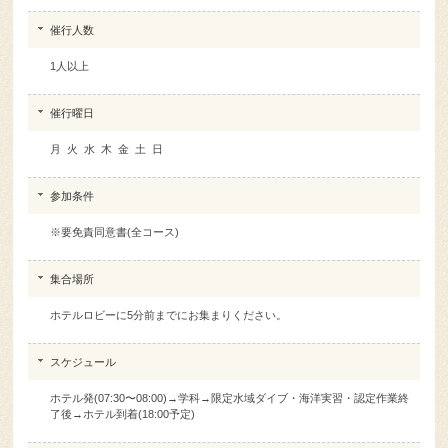
す。
催行人数
1人以上
催行曜日
月 火 水 木 金 土 日
参加条件
※要免責同意書(全コース)
集合場所
ホテルロビーに5分前までにお集まりください。
スケジュール
ホテル発(07:30〜08:00)→学科→限定水域ダイブ・海洋実習・認定作業終
了後→ホテル到着(18:00予定)