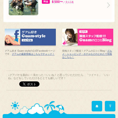
オープンウォーターライセンス取得2日間コース
＄500〜
料金
／大人1名
グアム好き Guam-styleの公式Facebookページ
現地スタッフ配信！グアムの口コミBlog！
グル
です。
グアムの最新情報はこちらでチェック！
メ・ショッピング・ホテルなどのとれたて情報
はこちら！
↓グアバケを面白い！良かった！いいね！と思っていただけたら、「ツイート」「いい
ね」などをしていただけるととても嬉しいです！