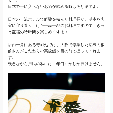
ます。
日本で手に入らないお酒が飲める時もありますよ。
日本の一流ホテルで経験を積んだ料理長が、基本を忠
実に守り造り上げた一品一品のお料理ですので、きっ
と至福の時時間を楽しめますよ！
店内一角にある寿司処では、大阪で修業した熟練の板
前さんがこだわりの高級鮨を目の前で握ってくれま
す。
残念ながら庶民の私には、年何回かしか行けません。