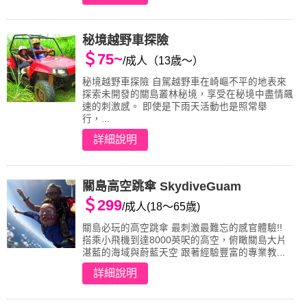
秘境越野車探險
＄75~
/成人（13歳～）
秘境越野車探險 自駕越野車在崎嶇不平的地表來
探索未開發的關島叢林秘境，享受在秘境中盡情飆
速的刺激感。 即使是下雨天活動也是照常舉
行，...
詳細說明
關島高空跳傘 SkydiveGuam
＄299
/成人(18〜65歳)
關島必玩的高空跳傘 最刺激最難忘的感官體驗!!
搭乘小飛機到達8000英呎的高空，俯瞰關島大片
湛藍的海域與蔚藍天空 跟著經驗豐富的專業教...
詳細說明