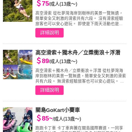
＄75
/成人(13歳～)
高空滑索 從杜夢灣海岸到樹林的美景一覽無遺，
簡單安全又刺激的滑索共有六段。 沒有滑索經驗
旅客也可以安心遊玩。 即使是下雨天活動也是...
詳細說明
高空滑索＋獨木舟／立槳衝浪＋浮潛
＄89
/成人(13歳～)
高空滑索＋獨木舟／立槳衝浪＋浮潛 從杜夢灣海
岸到樹林的美景一覽無遺，簡單安全又刺激的滑索
共有六段。 無滑索經驗旅客也可以安心遊玩。 ...
詳細說明
關島GoKart小賽車
＄85~
/成人(13歳～)
跑跑卡丁車 卡丁車奔騰在關島國際賽道，一同享