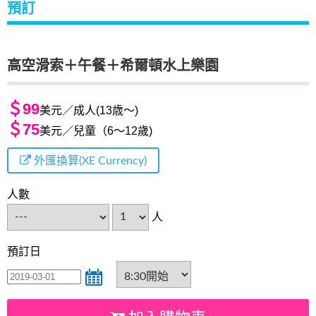
預訂
高空滑索＋午餐＋希爾頓水上樂園
＄99
美元／成人(13歳～)
＄75
美元／兒童（6～12歲)
外匯換算(XE Currency)
人數
人
預訂日