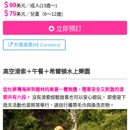
＄99
美元／成人(13歳～)
＄75
美元／兒童（6～12歲)
立即預訂
外匯換算(XE Currency)
高空滑索＋午餐＋希爾頓水上樂園
從杜夢灣海岸到樹林的美景一覽無遺，簡單安全又刺激的滑
索共有六段。
沒有滑索經驗旅客也可以安心遊玩。 即使是下
雨天活動也是照常舉行，請自行攜帶毛巾與換洗衣物。