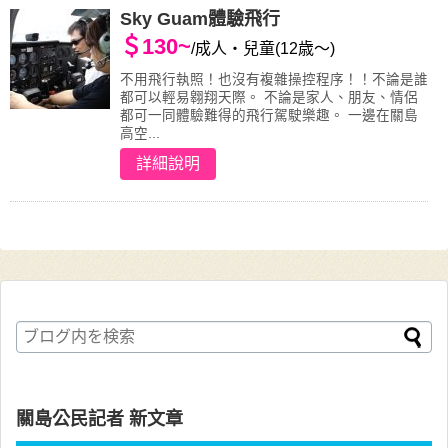
Sky Guam體驗飛行
＄130~
/成人・兒童(12歳〜)
不用飛行執照！也沒有複雜操控程序！！不論是誰
都可以輕易翱翔天際。 不論是家人、朋友、情侶
都可一同體驗難得的飛行駕駛樂趣。 一邊在關島
高空...
詳細說明
關島公民記者 新文章