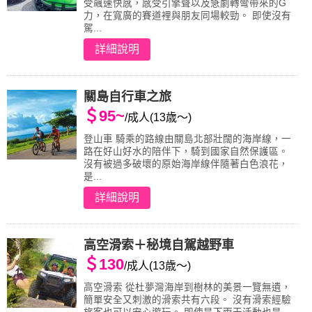
受飆速快感，感受引擎聲以及急劇轉彎帶來的G
力，在寬廣的賽道裡與朋友同場較勁。 即使沒有
駕...
詳細說明
關島自行車之旅
＄95~
/成人(13歳～)
登山車 騎乘的路線由關島北部壯闊的海岸線，一
路在好山好水的陪伴下，騎到國家自然保護區。
沒有被過多破壞的原始海岸線伴隨著白色浪花，
是...
詳細說明
高空滑索＋秘境自駕越野車
＄130
/成人(13歳～)
高空滑索 從杜夢灣海岸到樹林的美景一覽無遺，
簡單安全又刺激的滑索共有六段。 沒有滑索經驗