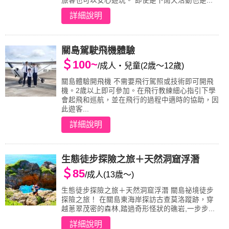
旅客也可以安心遊玩。 即使是下雨天活動也是...
詳細說明
關島駕駛飛機體驗
＄100~
/成人・兒童(2歳〜12歲)
關島體驗開飛機 不需要飛行駕照或技術即可開飛
機。2歲以上即可參加。在飛行教練細心指引下學
會起飛和巡航，並在飛行的過程中適時的協助，因
此遊客...
詳細說明
生態徒步探險之旅＋天然洞窟浮潛
＄85
/成人(13歳～)
生態徒步探險之旅＋天然洞窟浮潛 關島祕境徒步
探險之旅！ 在關島東海岸探訪古查莫洛蹤跡，穿
越蔥翠茂密的森林,踏過奇形怪狀的礁岩,一步步...
詳細說明