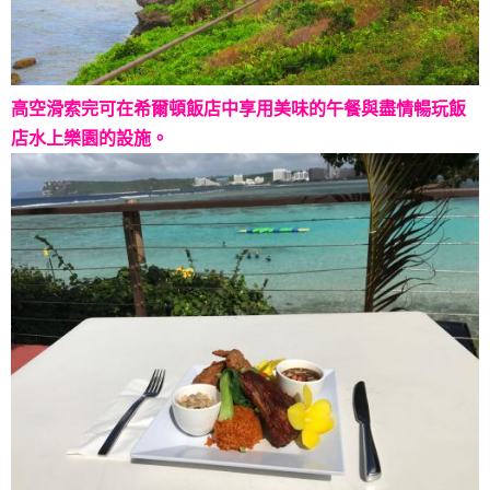
高空滑索完可在希爾頓飯店中享用美味的午餐與盡情暢玩飯
店水上樂園的設施。