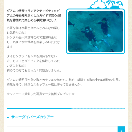
グアムで格安マリンアクティビティ!! グ
アムの海を知り尽くしたガイドで安心♪陽
気な雰囲気で楽しめる事間違いなし☆
必要な物は水着とタオルとみんなの楽し
む気持ちのみ!!
レンタル品一式無料なので追加料金な
し。気軽に水中世界をお楽しみいただけ
ます!
ダイビングライセンスをお持ちでない
方、ちょっとダイビングを体験してみた
い方にお勧め!!
初めての方でもまったく問題ありません。
グアムの透明度が良い海とカラフルな魚たち。初めて経験する海の中の幻想的な世界。
綺麗な海で、陽気なスタッフと一緒に潜ってみませんか。
☆ツアー中に撮影した写真データ無料プレゼント☆
サニーダイバーズのツアー
1