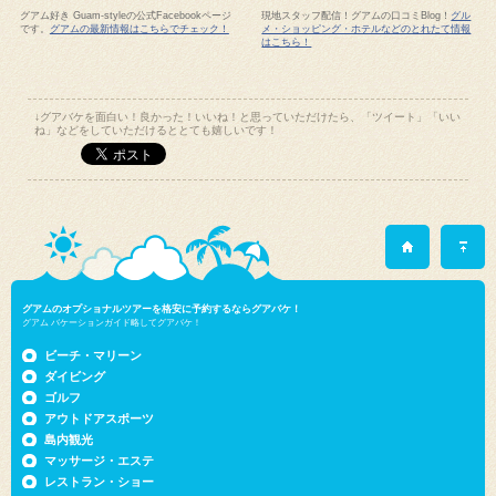
グアム好き Guam-styleの公式Facebookページ
現地スタッフ配信！グアムの口コミBlog！
グル
です。
グアムの最新情報はこちらでチェック！
メ・ショッピング・ホテルなどのとれたて情報
はこちら！
↓グアバケを面白い！良かった！いいね！と思っていただけたら、「ツイート」「いい
ね」などをしていただけるととても嬉しいです！
グアムのオプショナルツアーを格安に予約するならグアバケ！
グアム バケーションガイド略してグアバケ！
ビーチ・マリーン
ダイビング
ゴルフ
アウトドアスポーツ
島内観光
マッサージ・エステ
レストラン・ショー