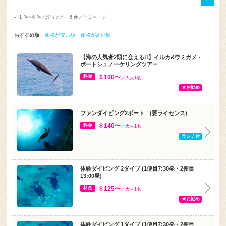
1 件〜6 件／該当ツアー 6 件／全 1 ページ
おすすめ順
価格が安い順
価格が高い順
【海の人気者2頭に会える!!】イルカ&ウミガメ・
ボートシュノーケリングツアー
＄100〜
料金
／大人1名
★お勧め
ファンダイビング2ボート (要ライセンス)
＄140〜
料金
／大人1名
ランチ付
体験ダイビング 2ダイブ (1便目7:30発・2便目
13:00発)
＄125〜
料金
／大人1名
★お勧め
体験ダイビング 1ダイブ (1便目7:30発・2便目