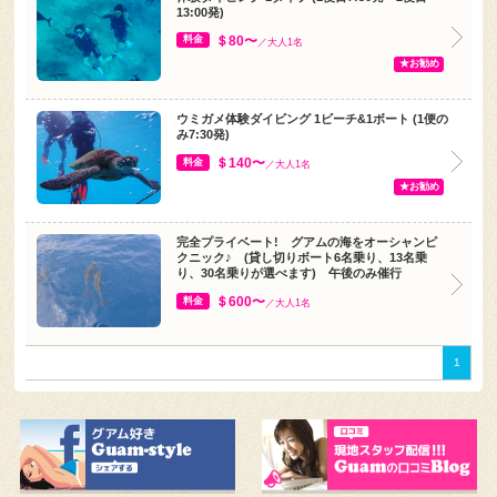
13:00発)
＄80〜
料金
／大人1名
★お勧め
ウミガメ体験ダイビング 1ビーチ&1ボート (1便の
み7:30発)
＄140〜
料金
／大人1名
★お勧め
完全プライベート! グアムの海をオーシャンピ
クニック♪ (貸し切りボート6名乗り、13名乗
り、30名乗りが選べます) 午後のみ催行
＄600〜
料金
／大人1名
1