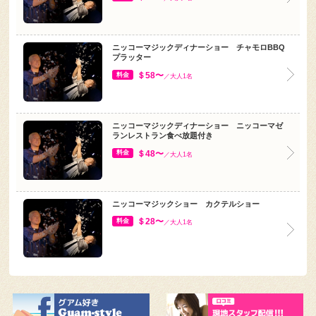
ニッコーマジックディナーショー チャモロBBQ
プラッター
＄58〜
料金
／大人1名
ニッコーマジックディナーショー ニッコーマゼ
ランレストラン食べ放題付き
＄48〜
料金
／大人1名
ニッコーマジックショー カクテルショー
＄28〜
料金
／大人1名