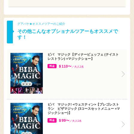
グアバケ★オススメツアーのご紹介
その他こんなオプショナルツアーもオススメで
す！
ビバ マジック【ディナービュッフェ (テイスト
レストラン) +マジックショー】
＄110〜
料金
／大人1名
ビバ マジック! <ウェスティン>【プレゴレスト
ラン ピザマジック (3コースセットメニュー +マ
ジックショー)】
＄99〜
料金
／大人1名