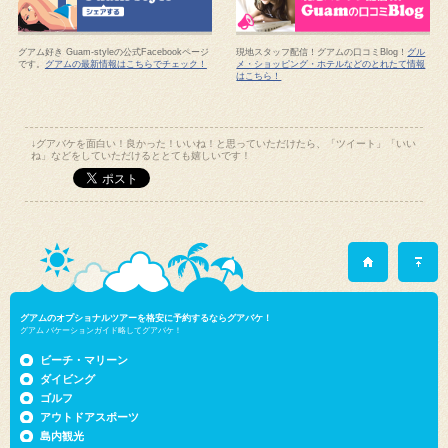
グアム好き Guam-styleの公式Facebookページ
現地スタッフ配信！グアムの口コミBlog！
グル
です。
グアムの最新情報はこちらでチェック！
メ・ショッピング・ホテルなどのとれたて情報
はこちら！
↓グアバケを面白い！良かった！いいね！と思っていただけたら、「ツイート」「いい
ね」などをしていただけるととても嬉しいです！
グアムのオプショナルツアーを格安に予約するならグアバケ！
グアム バケーションガイド略してグアバケ！
ビーチ・マリーン
ダイビング
ゴルフ
アウトドアスポーツ
島内観光