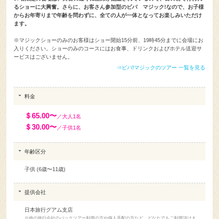
るショーに大興奮。さらに、お客さん参加型のビバ マジック!なので、お子様
からお年寄りまで年齢を問わずに、全ての人が一体となってお楽しみいただけ
ます。
※マジックショーのみのお客様はショー開始15分前、19時45分までに会場にお
入りください。ショーのみのコースにはお食事、ドリンクおよびホテル送迎サ
ービスはございません。
⇒ビバ!マジックのツアー 一覧を見る
料金
＄65.00〜
／大人1名
＄30.00〜
／子供1名
年齢区分
子供 (6歳〜11歳)
提供会社
日本旅行グアム支店
※他の旅行会社のパックツアー利用の方や個人手配の方など、どなたでもご利用頂けま