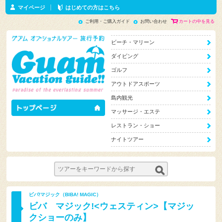
マイページ
はじめての方はこちら
ご利用・ご購入ガイド
お問い合わせ
カートの中を見る
ビーチ・マリーン
ダイビング
ゴルフ
アウトドアスポーツ
島内観光
マッサージ・エステ
レストラン・ショー
ナイトツアー
ビバ!マジック（BIBA! MAGIC）
ビバ マジック!<ウェスティン>【マジッ
クショーのみ】