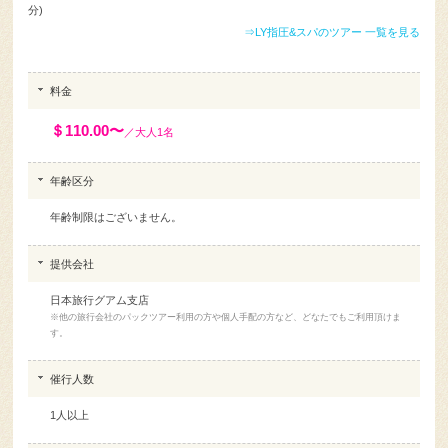
⇒LY指圧&スパのツアー 一覧を見る
料金
＄110.00〜
／大人1名
年齢区分
年齢制限はございません。
提供会社
日本旅行グアム支店
※他の旅行会社のパックツアー利用の方や個人手配の方など、どなたでもご利用頂けま
す。
催行人数
1人以上
催行曜日