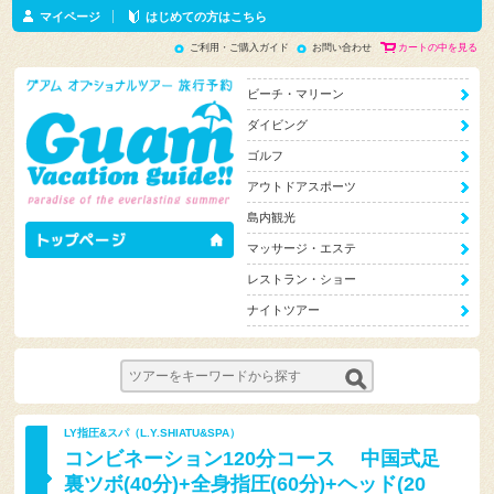
マイページ
はじめての方はこちら
ご利用・ご購入ガイド
お問い合わせ
カートの中を見る
ビーチ・マリーン
ダイビング
ゴルフ
アウトドアスポーツ
島内観光
マッサージ・エステ
レストラン・ショー
ナイトツアー
LY指圧&スパ（L.Y.SHIATU&SPA）
コンビネーション120分コース 中国式足
裏ツボ(40分)+全身指圧(60分)+ヘッド(20