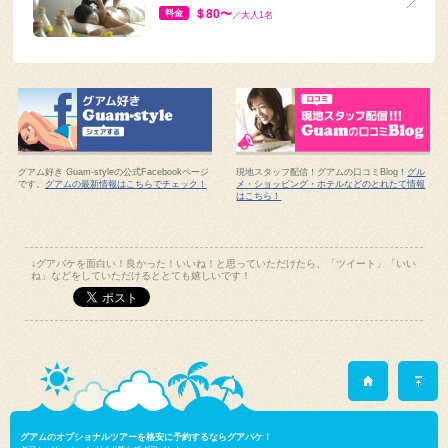
グアム好き Guam-styleの公式Facebookページ
現地スタッフ配信！グアムの口コミBlog！
グル
です。
グアムの最新情報はこちらでチェック！
メ・ショッピング・ホテルなどのとれたて情報
はこちら！
↓グアバケを面白い！良かった！いいね！と思っていただけたら、「ツイート」「いい
ね」などをしていただけるととても嬉しいです！
グアムのオプショナルツアーを格安に予約するならグアバケ！
グアム バケーションガイド略してグアバケ！