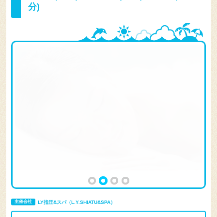
分)
主催会社
LY指圧&スパ（L.Y.SHIATU&SPA）
この主催会社のオプショナルツアー 一覧を見る