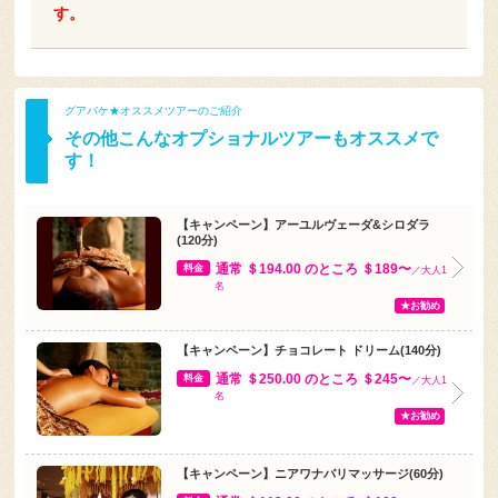
す。
グアバケ★オススメツアーのご紹介
その他こんなオプショナルツアーもオススメで
す！
【キャンペーン】アーユルヴェーダ&シロダラ
(120分)
通常 ＄194.00 のところ ＄189〜
料金
／大人1
名
★お勧め
【キャンペーン】チョコレート ドリーム(140分)
通常 ＄250.00 のところ ＄245〜
料金
／大人1
名
★お勧め
【キャンペーン】ニアワナバリマッサージ(60分)