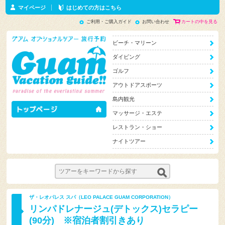
マイページ
はじめての方はこちら
ご利用・ご購入ガイド
お問い合わせ
カートの中を見る
ビーチ・マリーン
ダイビング
ゴルフ
アウトドアスポーツ
島内観光
マッサージ・エステ
レストラン・ショー
ナイトツアー
ザ・レオパレス スパ（LEO PALACE GUAM CORPORATION）
リンパドレナージュ(デトックス)セラピー
(90分) ※宿泊者割引きあり