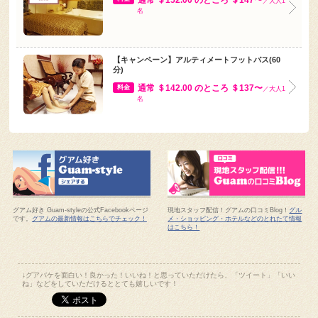
／大人1
名
【キャンペーン】アルティメートフットバス(60
分)
通常 ＄142.00 のところ ＄137〜
料金
／大人1
名
グアム好き Guam-styleの公式Facebookページ
現地スタッフ配信！グアムの口コミBlog！
グル
です。
グアムの最新情報はこちらでチェック！
メ・ショッピング・ホテルなどのとれたて情報
はこちら！
↓グアバケを面白い！良かった！いいね！と思っていただけたら、「ツイート」「いい
ね」などをしていただけるととても嬉しいです！