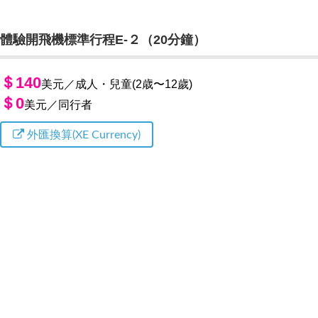
體驗開飛機標準行程E-２（20分鐘）
＄140
美元／成人・兒童(2歳〜12歲)
＄0
美元／同行者
外匯換算(XE Currency)