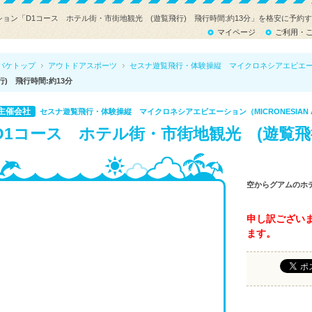
ョン「D1コース ホテル街・市街地観光 (遊覧飛行) 飛行時間:約13分」を格安に予約
マイページ
ご利用・
バケトップ
アウトドアスポーツ
セスナ遊覧飛行・体験操縦 マイクロネシアエビエ
行) 飛行時間:約13分
主催会社
セスナ遊覧飛行・体験操縦 マイクロネシアエビエーション（MICRONESIAN AVI
D1コース ホテル街・市街地観光 (遊覧飛行
空からグアムのホ
申し訳ござい
ます。