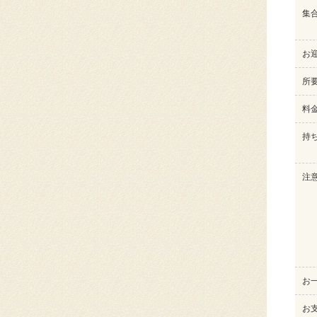
集
お
所
料
持
注
お
お