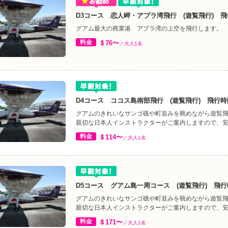
D3コース 恋人岬・アプラ湾飛行 (遊覧飛行) 飛
グアム最大の商業港 アプラ湾の上空を飛行します。
料金
＄76〜
／大人1名
D4コース ココス島南部飛行 (遊覧飛行) 飛行時間
グアムのきれいなサンゴ礁や町並みを眺めながら遊覧飛
親切な日本人インストラクターがご案内しますので、
料金
＄114〜
／大人1名
D5コース グアム島一周コース (遊覧飛行) 飛行時
グアムのきれいなサンゴ礁や町並みを眺めながら遊覧飛
親切な日本人インストラクターがご案内しますので、
料金
＄171〜
／大人1名