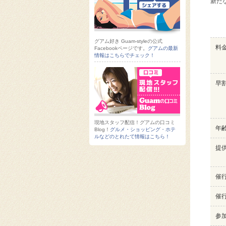
新た
グアム好き Guam-styleの公式
料
Facebookページです。
グアムの最新
情報はこちらでチェック！
早
現地スタッフ配信！グアムの口コミ
年
Blog！
グルメ・ショッピング・ホテ
ルなどのとれたて情報はこちら！
提
催
催
参