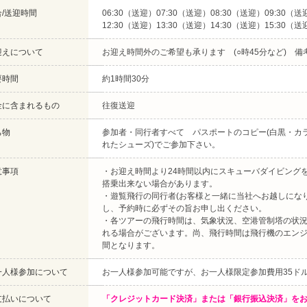
合/送迎時間
06:30（送迎）07:30（送迎）08:30（送迎）09:30（送
12:30（送迎）13:30（送迎）14:30（送迎）15:30（送
迎えについて
お迎え時間外のご希望も承ります (○時45分など) 
要時間
約1時間30分
金に含まれるもの
往復送迎
ち物
参加者・同行者すべて パスポートのコピー(白黒・カラ
れたシューズ)でご参加下さい。
意事項
・お迎え時間より24時間以内にスキューバダイビング
搭乗出来ない場合があります。
・遊覧飛行の同行者(お客様と一緒に当社へお越しにな
し、予約時に必ずその旨お申し出ください。
・各ツアーの飛行時間は、気象状況、空港管制塔の状
れる場合がございます。尚、飛行時間は飛行機のエン
間となります。
一人様参加について
お一人様参加可能ですが、お一人様限定参加費用35ド
支払いについて
「クレジットカード決済」または「銀行振込決済」を