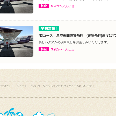
料金
＄285〜
／大人1名
N3コース 星空夜間観賞飛行 (遊覧飛行)高度1万
美しいグアムの夜間飛行をお楽しみいただけます。
料金
＄285〜
／大人1名
ただけたら、「ツイート」「いいね」などをしていただけるととても嬉しいです！