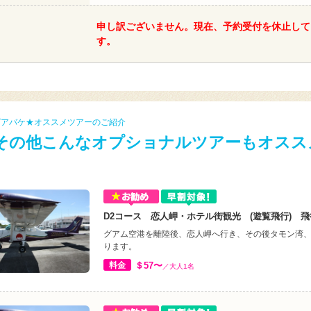
申し訳ございません。現在、予約受付を休止して
す。
グアバケ★オススメツアーのご紹介
その他こんなオプショナルツアーもオスス
D2コース 恋人岬・ホテル街観光 (遊覧飛行) 飛
グアム空港を離陸後、恋人岬へ行き、その後タモン湾
ります。
料金
＄57〜
／大人1名