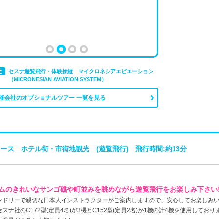
社
セスナ遊覧飛行・体験操縦 マイクロネシアエビエーション
（MICRONESIAN AVIATION SYSTEM）
催会社のオプショナルツアー 一覧を見る
コース ホテル街・市街地観光 (遊覧飛行) 飛行時間:約13分
ムのきれいなサンゴ礁や町並みを眺めながら遊覧飛行をお楽しみ下さい
ンドリーで親切な日本人インストラクターがご案内しますので、安心してお楽しみ
セスナ社のC172型(定員4名)が3機とC152型(定員2名)が1機の計4機を使用して