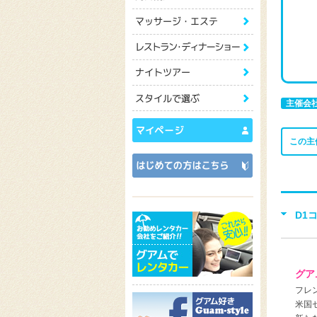
主催会
この主
D1
グア
フレ
米国