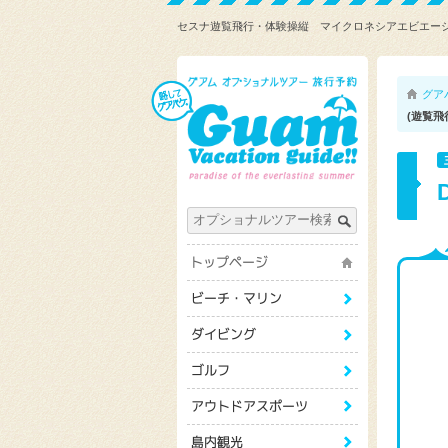
セスナ遊覧飛行・体験操縦 マイクロネシアエビエーシ
グア
(遊覧飛