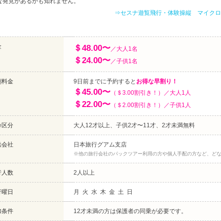
な発見があるかも知れません。
⇒セスナ遊覧飛行・体験操縦 マイクロ
金
＄48.00〜
／大人1名
＄24.00〜
／子供1名
割料金
9日前までに予約すると
お得な早割り！
＄45.00〜
（＄3.00割引き！）／大人1人
＄22.00〜
（＄2.00割引き！）／子供1人
齢区分
大人12才以上、子供2才〜11才、2才未満無料
供会社
日本旅行グアム支店
※他の旅行会社のパックツアー利用の方や個人手配の方など、ど
行人数
2人以上
行曜日
月 火 水 木 金 土 日
加条件
12才未満の方は保護者の同乗が必要です。