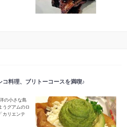
シコ料理、ブリトーコースを満喫♪
平洋の小さな島
ようグアムのロ
「カリエンテ